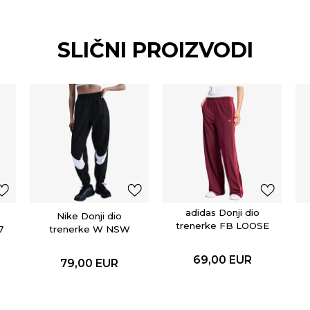
SLIČNI PROIZVODI
adidas Donji dio
Nike Donji dio
trenerke FB LOOSE
7
trenerke W NSW
TP
LOGO MR JGGR
69,00
EUR
79,00
EUR