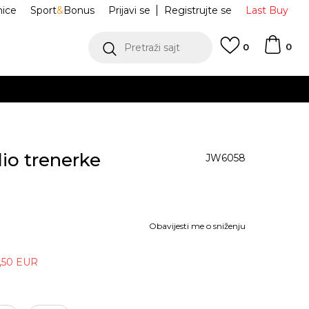
nice
Sport
&
Bonus
Prijavi se
Registrujte se
Last Buy
0
Pretraži sajt
0
dio trenerke
JW6058
Obavijesti me o sniženju
,50
EUR