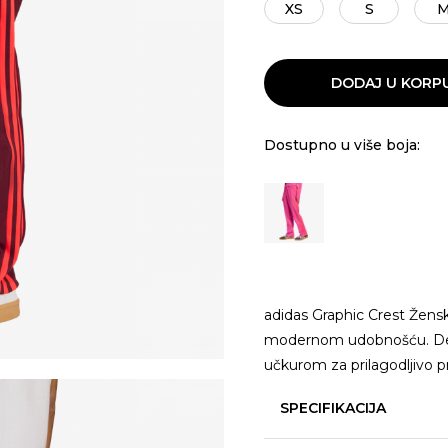
XS
S
DODAJ U KORP
Dostupno u više boja:
adidas Graphic Crest Žens
modernom udobnošću. Deta
učkurom za prilagodljivo p
SPECIFIKACIJA