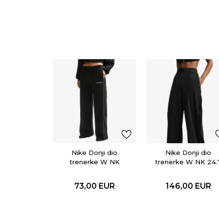
Nike Donji dio
Nike Donji dio
trenerke W NK
trenerke W NK 24.
STDO FLC MW MR
DF TEARAWAY
SCALLOP WL
PANT WVN
73,00
EUR
146,00
EUR