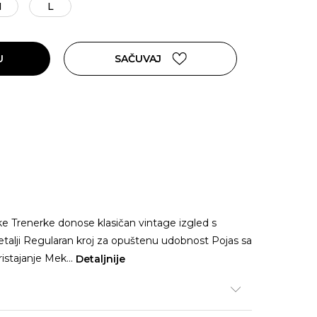
M
L
U
SAČUVAJ
ke Trenerke donose klasičan vintage izgled s
lji Regularan kroj za opuštenu udobnost Pojas sa
ristajanje Mek
...
Detaljnije