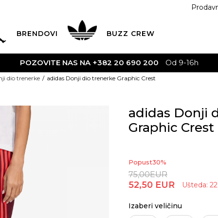
Prodav
BRENDOVI
BUZZ
CREW
POZOVITE NAS NA +382 20 690 200
Od 9-16h
ji dio trenerke
adidas Donji dio trenerke Graphic Crest
adidas Donji 
Graphic Crest
Popust
30
%
75,00
EUR
52,50
EUR
Ušteda:
22
Izaberi veličinu