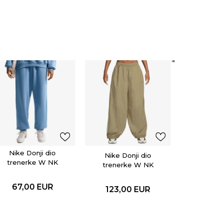
Nike D
trenerk
FLC JGR
67,0
Nike Donji dio
Nike Donji dio
trenerke W NK
trenerke W NK
STDO FLC MW HR
BALLOON TRACK
OS CFF PNT
PANT
67,00
EUR
123,00
EUR