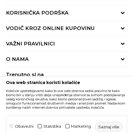
KORISNIČKA PODRŠKA
Provjeri status porudžbine
VODIČ KROZ ONLINE KUPOVINU
Pozovite nas:
+382 20 690 200
Načini isporuke
VAŽNI PRAVILNICI
Radno vrijeme 9-16h
Povrat robe i povrat sredstava
online@buzzsneakers.me
Uslovi korišćenja
Reklamacije
O NAMA
Politika privatnosti
Zamjena artikla
BUZZ Koncept
Pravila Sport&Bonus programa
Trenutno si na
BUZZ Brendovi
Ova web stranica koristi kolačiće
Buzz Crna Gora
PROMIJENI
BUZZ Crew
Kolačiće upotrebljavamo kako bi ova web stranica radila pravilno te kako
BUZZ Shopovi
bismo bili u stanju vršiti dalja unapređenja stranice sa svrhom poboljšavanja
vašeg korisničkog iskustva, kako bismo personalizovali sadržaj i oglase,
Nastojimo da budemo što precizniji u opisu proizvoda, prikazu slika i samih
cijena, ali ne možemo garantovati da su sve informacije kompletne i bez
Postani dio BUZZ tima
omogućili funkcionalnost društvenih medija i analizirali promet. Nastavkom
grešaka. Svi artikli prikazani na sajtu su dio naše ponude i ne podrazumijeva da
korištenja naših internet stranica prihvatate upotrebu kolačića.
su dostupni u svakom trenutku. Raspoloživost robe možete provjeriti pozivom
Click&Collect
na broj +382 20 690 200.
©2026
www.buzzsneakers.me
, Izrada
NB SOFT
. Sva prava
Obavezni
Statistika
Marketing
Saznaj više
zadržana.