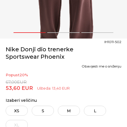
1
2
3
IH1011-502
Nike Donji dio trenerke
Sportswear Phoenix
Obavijesti me o sniženju
Popust
20
%
67,00
EUR
53,60
EUR
Ušteda:
13,40
EUR
Izaberi veličinu
XS
S
M
L
XL