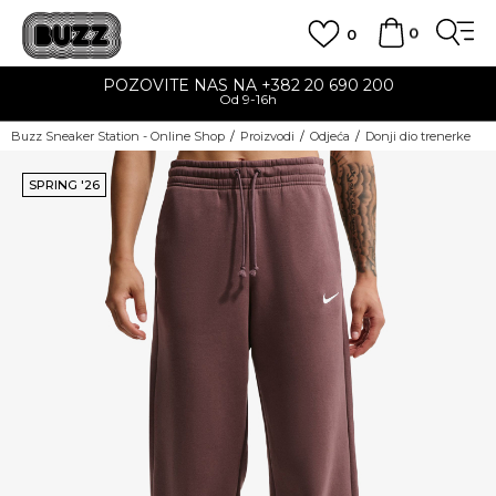
0
0
POZOVITE NAS NA +382 20 690 200
Od 9-16h
Buzz Sneaker Station - Online Shop
Proizvodi
Odjeća
Donji dio trenerke
SPRING '26