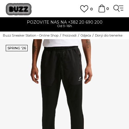
0
0
POZOVITE NAS NA +382 20 690 200
Od 9-16h
Buzz Sneaker Station - Online Shop
Proizvodi
Odjeća
Donji dio trenerke
SPRING '26