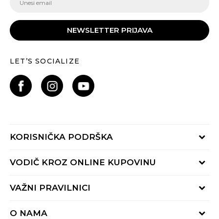
NEWSLETTER PRIJAVA
LET’S SOCIALIZE
KORISNIČKA PODRŠKA
Provjeri status porudžbine
VODIČ KROZ ONLINE KUPOVINU
Pozovite nas:
+382 20 690 200
Načini isporuke
VAŽNI PRAVILNICI
Radno vrijeme 9-16h
Povrat robe i povrat sredstava
online@buzzsneakers.me
Uslovi korišćenja
Reklamacije
O NAMA