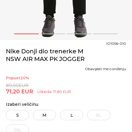
1
2
3
4
IO1056-010
Nike Donji dio trenerke M
NSW AIR MAX PK JOGGER
Obavijesti me o sniženju
Popust
20
%
89,00
EUR
71,20
EUR
Ušteda:
17,80
EUR
Izaberi veličinu
S
M
L
XL
2XL