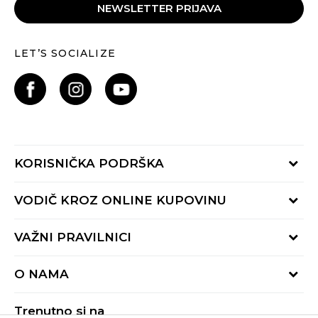
NEWSLETTER PRIJAVA
LET’S SOCIALIZE
KORISNIČKA PODRŠKA
Provjeri status porudžbine
VODIČ KROZ ONLINE KUPOVINU
Pozovite nas:
+382 20 690 200
Načini isporuke
VAŽNI PRAVILNICI
Radno vrijeme 9-16h
Povrat robe i povrat sredstava
online@buzzsneakers.me
Uslovi korišćenja
Reklamacije
O NAMA
Politika privatnosti
Zamjena artikla
BUZZ Koncept
Pravila Sport&Bonus programa
Trenutno si na