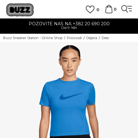
0
0
POZOVITE NAS NA +382 20 690 200
Od 9-16h
Buzz Sneaker Station - Online Shop
Proizvodi
Odjeća
Dres