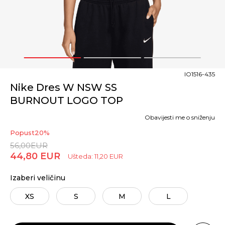
1
2
3
IO1516-435
Nike Dres W NSW SS
BURNOUT LOGO TOP
Obavijesti me o sniženju
Popust
20
%
56,00
EUR
44,80
EUR
Ušteda:
11,20
EUR
Izaberi veličinu
XS
S
M
L