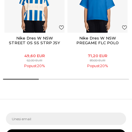
Nike Dres W NSW
Nike Dres W NSW
STREET OS SS STRP JSY
PREGAME FLC POLO
49,60
EUR
71,20
EUR
62,00
EUR
89,00
EUR
Popust
20
%
Popust
20
%