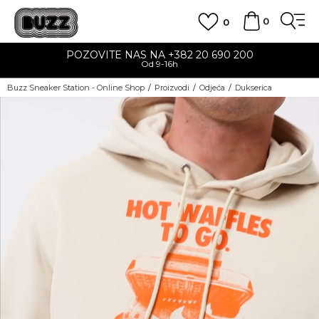
0
0
POZOVITE NAS NA +382 20 690 200
Od 9-16h
Buzz Sneaker Station - Online Shop
Proizvodi
Odjeća
Dukserica