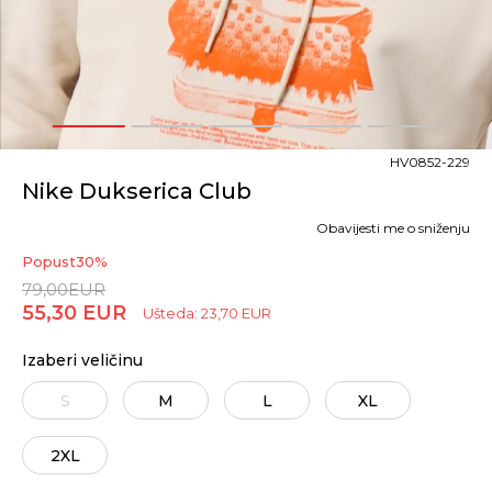
1
2
3
4
5
HV0852-229
Nike Dukserica Club
Obavijesti me o sniženju
Popust
30
%
79,00
EUR
55,30
EUR
Ušteda:
23,70
EUR
Izaberi veličinu
S
M
L
XL
2XL