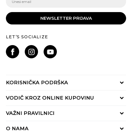
NEWSLETTER PRIJAVA
LET’S SOCIALIZE
KORISNIČKA PODRŠKA
Provjeri status porudžbine
VODIČ KROZ ONLINE KUPOVINU
Pozovite nas:
+382 20 690 200
Načini isporuke
VAŽNI PRAVILNICI
Radno vrijeme 9-16h
Povrat robe i povrat sredstava
online@buzzsneakers.me
Uslovi korišćenja
Reklamacije
O NAMA