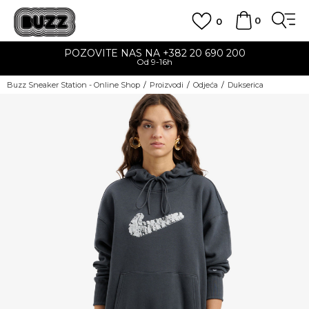
0
0
POZOVITE NAS NA +382 20 690 200
Od 9-16h
Buzz Sneaker Station - Online Shop
Proizvodi
Odjeća
Dukserica