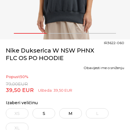
1
2
3
IR3622-060
Nike Dukserica W NSW PHNX
FLC OS PO HOODIE
Obavijesti me o sniženju
Popust
50
%
79,00
EUR
39,50
EUR
Ušteda:
39,50
EUR
Izaberi veličinu
XS
S
M
L
XL