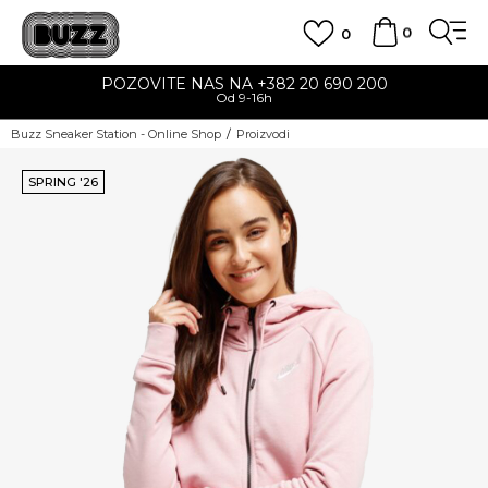
0
0
POZOVITE NAS NA +382 20 690 200
Od 9-16h
Buzz Sneaker Station - Online Shop
Proizvodi
SPRING '26