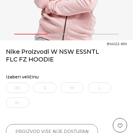
1
2
3
BV4122-699
Nike Proizvodi W NSW ESSNTL
FLC FZ HOODIE
Izaberi veličinu
XS
S
M
L
XL
PROIZVOD VIŠE NIJE DOSTUPAN