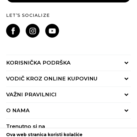
LET’S SOCIALIZE
KORISNIČKA PODRŠKA
Provjeri status porudžbine
VODIČ KROZ ONLINE KUPOVINU
Pozovite nas:
+382 20 690 200
Načini isporuke
VAŽNI PRAVILNICI
Radno vrijeme 9-16h
Povrat robe i povrat sredstava
online@buzzsneakers.me
Uslovi korišćenja
Reklamacije
O NAMA
Politika privatnosti
Zamjena artikla
BUZZ Koncept
Pravila Sport&Bonus programa
Trenutno si na
BUZZ Brendovi
Ova web stranica koristi kolačiće