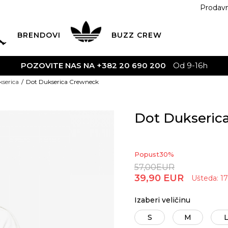
Prodav
BRENDOVI
BUZZ
CREW
POZOVITE NAS NA +382 20 690 200
Od 9-16h
serica
Dot Dukserica Crewneck
Dot Dukseric
Popust
30
%
57,00
EUR
39,90
EUR
Ušteda:
17
Izaberi veličinu
S
M