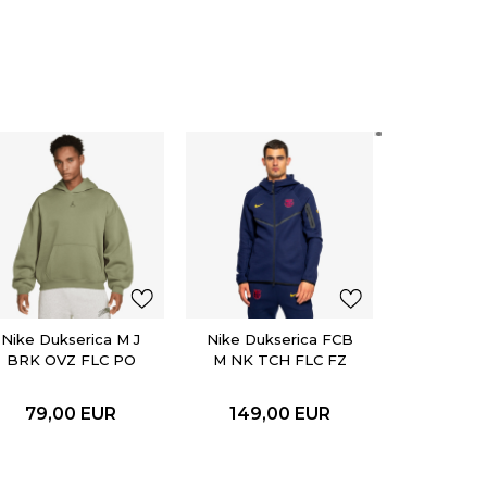
Nike Duks
132,
Nike Dukserica M J
Nike Dukserica FCB
BRK OVZ FLC PO
M NK TCH FLC FZ
BB
WR HOODIE
79,00
EUR
149,00
EUR