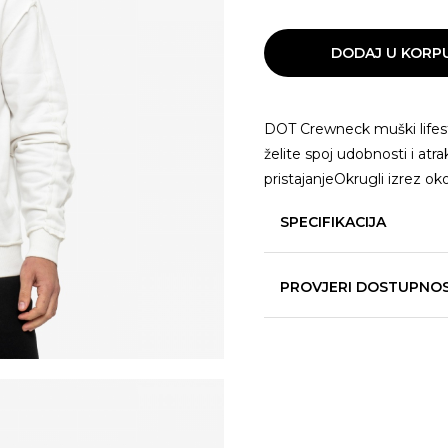
DODAJ U KORP
DOT Crewneck muški lifest
želite spoj udobnosti i atr
pristajanjeOkrugli izrez ok
SPECIFIKACIJA
PROVJERI DOSTUPNO