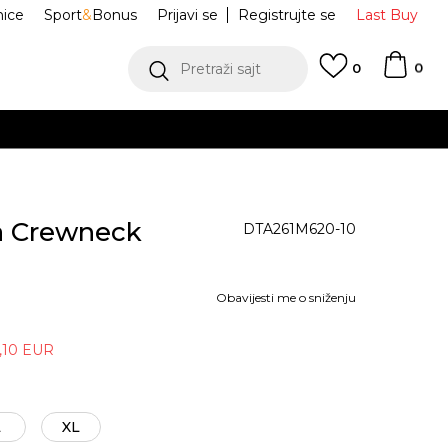
nice
Sport
&
Bonus
Prijavi se
Registrujte se
Last Buy
0
Pretraži sajt
0
a Crewneck
DTA261M620-10
Obavijesti me o sniženju
,10
EUR
L
XL