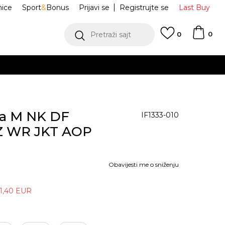
nice
Sport
&
Bonus
Prijavi se
Registrujte se
Last Buy
0
Pretraži sajt
0
ca M NK DF
IF1333-010
 WR JKT AOP
Obavijesti me o sniženju
1,40
EUR