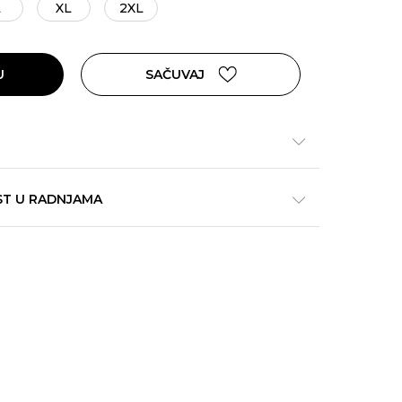
L
XL
2XL
U
SAČUVAJ
ST U RADNJAMA