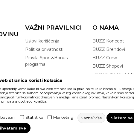
VAŽNI PRAVILNICI
O NAMA
OVINU
Uslovi korišćenja
BUZZ Koncept
Politika privatnosti
BUZZ Brendovi
Pravila Sport&Bonus
BUZZ Crew
programa
BUZZ Shopovi
Postani dio BUZZ t
eb stranica koristi kolačiće
Click&Collect
e upotrebljavamo kako bi ova web stranica radila pravilno te kako bismo bili u stanju vr
enja stranice sa svrhom poboljšavanja vašeg korisničkog iskustva, kako bismo persona
 omogućili funkcionalnost društvenih medija i analizirali promet. Nastavkom korištenj
a prihvatate upotrebu kolačića.
ikazu slika i samih cijena, ali ne
šaka. Svi artikli prikazani na sajtu
bavezni
Statistika
Marketing
Saznaj više
Slažem se
vakom trenutku. Raspoloživost robe
rihvatam sve