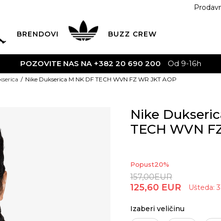
Prodav
BRENDOVI
BUZZ
CREW
S NA +382 20 690 200
Od 9-16h
serica
Nike Dukserica M NK DF TECH WVN FZ WR JKT AOP
Nike Dukseri
TECH WVN FZ
Popust
20
%
157,00
EUR
125,60
EUR
Ušteda:
3
Izaberi veličinu