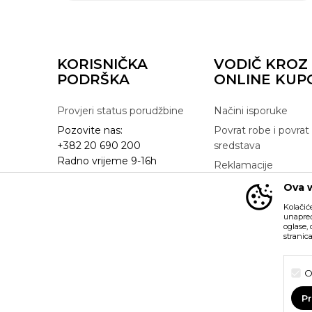
KORISNIČKA
VODIČ KROZ
PODRŠKA
ONLINE KUP
Provjeri status porudžbine
Načini isporuke
Pozovite nas:
Povrat robe i povrat
+382 20 690 200
sredstava
Radno vrijeme 9-16h
Reklamacije
online@buzzsneakers.me
Zamjena artikla
Ova w
Kolačić
unapređ
oglase,
stranic
Nastojimo da budemo što precizniji u opisu proizvoda, pr
možemo garantovati da su sve informacije kompletne i bez gre
O
su dio naše ponude i ne podrazumijeva da su dostupni u s
možete provjeriti pozivom na broj +382 20 690 200.
P