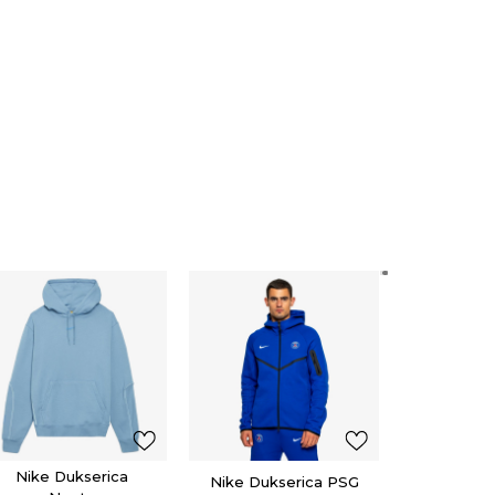
adidas 
BECKEN
75,0
Nike Dukserica
Nike Dukserica PSG