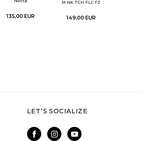
Nocta
M NK TCH FLC FZ
WR HOODIE
135,00
EUR
149,00
EUR
LET’S SOCIALIZE