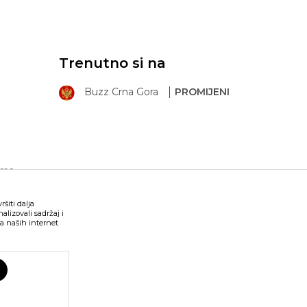
Trenutno si na
Buzz Crna Gora
PROMIJENI
ima
šiti dalja
lizovali sadržaj i
a naših internet