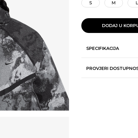
S
M
DODAJ U KORP
SPECIFIKACIJA
PROVJERI DOSTUPNO