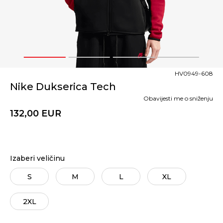
1
2
3
4
HV0949-608
Nike Dukserica Tech
Obavijesti me o sniženju
132,00
EUR
Izaberi veličinu
S
M
L
XL
2XL