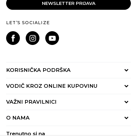
NEWSLETTER PRIJAVA
LET’S SOCIALIZE
KORISNIČKA PODRŠKA
Provjeri status porudžbine
VODIČ KROZ ONLINE KUPOVINU
Pozovite nas:
+382 20 690 200
Načini isporuke
VAŽNI PRAVILNICI
Radno vrijeme 9-16h
Povrat robe i povrat sredstava
online@buzzsneakers.me
Uslovi korišćenja
Reklamacije
O NAMA
Politika privatnosti
Zamjena artikla
BUZZ Koncept
Pravila Sport&Bonus programa
Trenutno si na