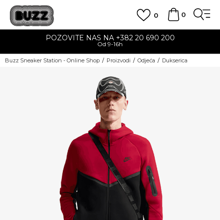
0
0
POZOVITE NAS NA +382 20 690 200
Od 9-16h
Buzz Sneaker Station - Online Shop
Proizvodi
Odjeća
Dukserica