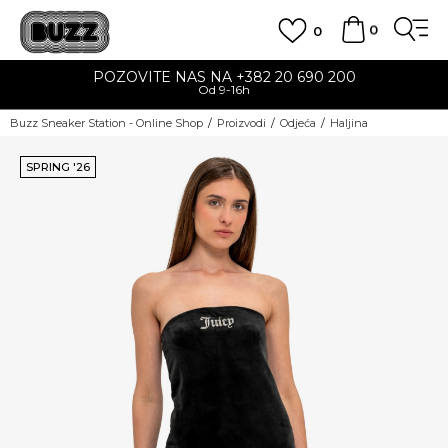
0
0
POZOVITE NAS NA +382 20 690 200
Od 9-16h
Buzz Sneaker Station - Online Shop
Proizvodi
Odjeća
Haljina
SPRING '26