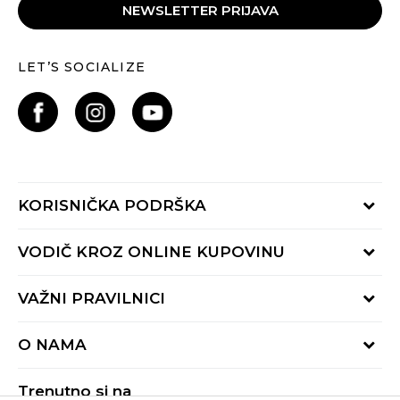
NEWSLETTER PRIJAVA
LET’S SOCIALIZE
KORISNIČKA PODRŠKA
Provjeri status porudžbine
VODIČ KROZ ONLINE KUPOVINU
Pozovite nas:
+382 20 690 200
Načini isporuke
VAŽNI PRAVILNICI
Radno vrijeme 9-16h
Povrat robe i povrat sredstava
online@buzzsneakers.me
Uslovi korišćenja
Reklamacije
O NAMA
Politika privatnosti
Zamjena artikla
BUZZ Koncept
Pravila Sport&Bonus programa
Trenutno si na