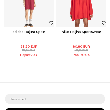
adidas Haljina Spain
Nike Haljina Sportswear
63,20
EUR
80,80
EUR
79,00
EUR
101,00
EUR
Popust
20
%
Popust
20
%