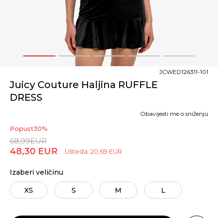
1
2
3
4
5
JCWED126311-101
Juicy Couture Haljina RUFFLE
DRESS
Obavijesti me o sniženju
Popust
30
%
68,99
EUR
48,30
EUR
Ušteda:
20,69
EUR
Izaberi veličinu
XS
S
M
L