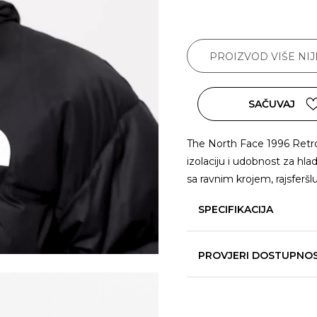
PROIZVOD VIŠE NI
SAČUVAJ
The North Face 1996 Retr
izolaciju i udobnost za hl
sa ravnim krojem, rajsferšl
SPECIFIKACIJA
PROVJERI DOSTUPNO