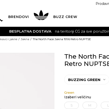
Prodav
BRENDOVI
BUZZ
CREW
AVA
na teritoriji CG za sve poružbine u vrijednosti preko 30
kavci i jakne
Jakna
The North Face Jakna 1996 Retro NUPTSE
The North Fac
Retro NUPTS
BUZZING GREEN
Green
Izaberi veličinu
S
M