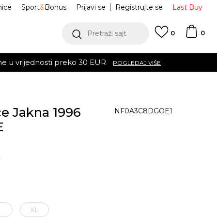
nice
Sport
&
Bonus
Prijavi se
Registrujte se
Last Buy
0
Pretraži sajt
0
 EUR
POGLEDAJ VIŠE
e Jakna 1996
NF0A3C8DGOE1
E
L
XL