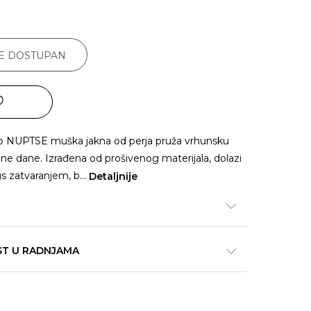
JE DOSTUPAN
o NUPTSE muška jakna od perja pruža vrhunsku
adne dane. Izrađena od prošivenog materijala, dolazi
us zatvaranjem, b
...
Detaljnije
ST U RADNJAMA