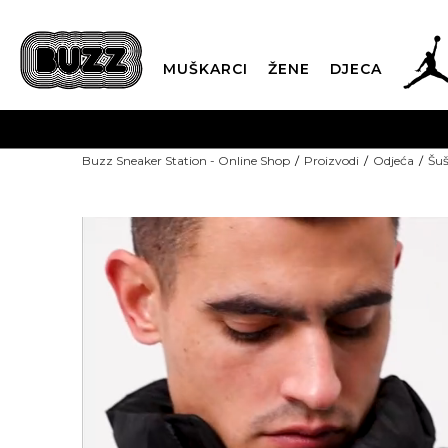
MUŠKARCI
ŽENE
DJECA
BESPLATNA DOST
Buzz Sneaker Station - Online Shop
Proizvodi
Odjeća
Šuš