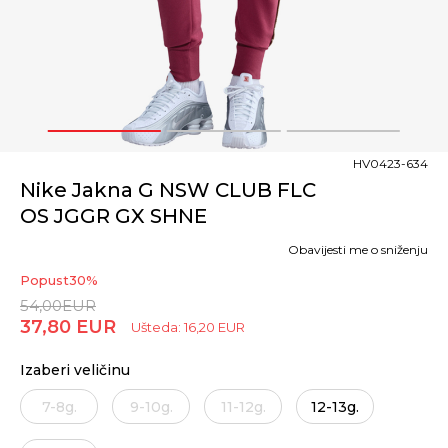
1
2
3
HV0423-634
Nike Jakna G NSW CLUB FLC
OS JGGR GX SHNE
Obavijesti me o sniženju
Popust
30
%
54,00
EUR
37,80
EUR
Ušteda:
16,20
EUR
Izaberi veličinu
7-8g.
9-10g.
11-12g.
12-13g.