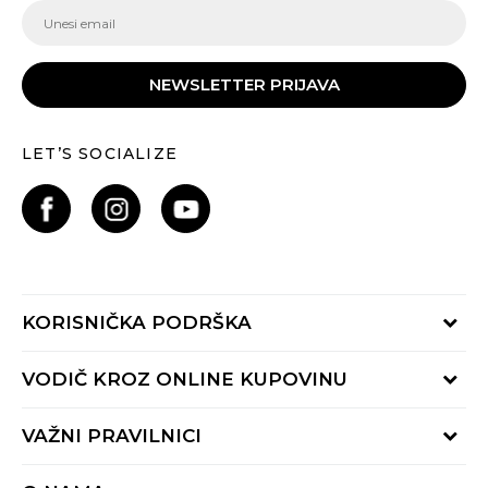
NEWSLETTER PRIJAVA
LET’S SOCIALIZE
KORISNIČKA PODRŠKA
Provjeri status porudžbine
VODIČ KROZ ONLINE KUPOVINU
Pozovite nas:
+382 20 690 200
Načini isporuke
VAŽNI PRAVILNICI
Radno vrijeme 9-16h
Povrat robe i povrat sredstava
online@buzzsneakers.me
Uslovi korišćenja
Reklamacije