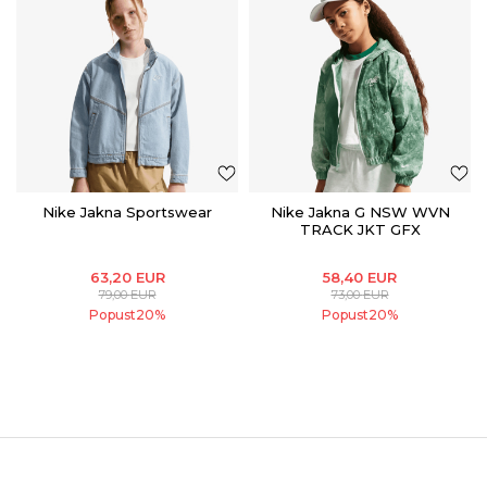
Nike Jakna Sportswear
Nike Jakna G NSW WVN
TRACK JKT GFX
63,20
EUR
58,40
EUR
79,00
EUR
73,00
EUR
Popust
20
%
Popust
20
%