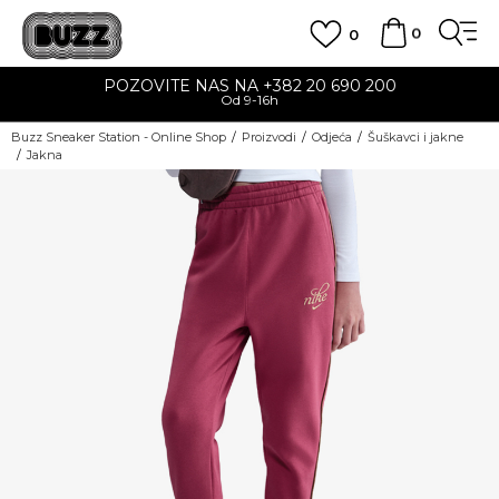
0
0
POZOVITE NAS NA +382 20 690 200
Od 9-16h
Buzz Sneaker Station - Online Shop
Proizvodi
Odjeća
Šuškavci i jakne
Jakna