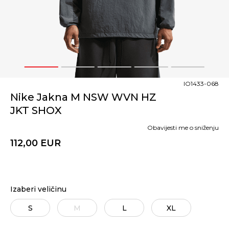
1
2
3
4
5
IO1433-068
Nike Jakna M NSW WVN HZ
JKT SHOX
Obavijesti me o sniženju
112,00
EUR
Izaberi veličinu
S
M
L
XL