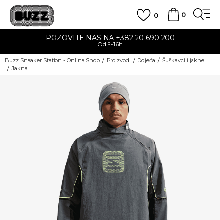
0
0
POZOVITE NAS NA +382 20 690 200
Od 9-16h
Buzz Sneaker Station - Online Shop
Proizvodi
Odjeća
Šuškavci i jakne
Jakna