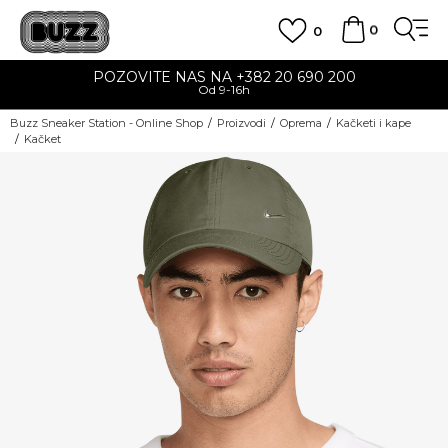
0
0
POZOVITE NAS NA +382 20 690 200
Od 9-16h
Buzz Sneaker Station - Online Shop
Proizvodi
Oprema
Kačketi i kape
Kačket