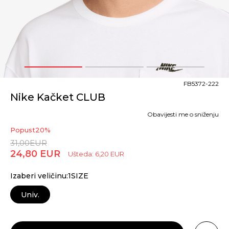
1
2
3
FB5372-222
Nike Kačket CLUB
Obavijesti me o sniženju
Popust
20
%
31,00
EUR
24,80
EUR
Ušteda:
6,20
EUR
Izaberi veličinu:1SIZE
Univ.