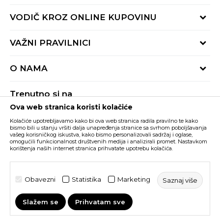
Provjeri status porudžbine
VODIČ KROZ ONLINE KUPOVINU
Pozovite nas:
+382 20 690 200
Načini isporuke
VAŽNI PRAVILNICI
Radno vrijeme 9-16h
Povrat robe i povrat sredstava
online@buzzsneakers.me
Uslovi korišćenja
Reklamacije
O NAMA
Politika privatnosti
Zamjena artikla
BUZZ Koncept
Pravila Sport&Bonus programa
Trenutno si na
BUZZ Brendovi
Ova web stranica koristi kolačiće
Buzz Crna Gora
PROMIJENI
BUZZ Crew
Kolačiće upotrebljavamo kako bi ova web stranica radila pravilno te kako
BUZZ Shopovi
bismo bili u stanju vršiti dalja unapređenja stranice sa svrhom poboljšavanja
vašeg korisničkog iskustva, kako bismo personalizovali sadržaj i oglase,
Nastojimo da budemo što precizniji u opisu proizvoda, prikazu slika i samih
cijena, ali ne možemo garantovati da su sve informacije kompletne i bez
Postani dio BUZZ tima
omogućili funkcionalnost društvenih medija i analizirali promet. Nastavkom
grešaka. Svi artikli prikazani na sajtu su dio naše ponude i ne podrazumijeva da
korištenja naših internet stranica prihvatate upotrebu kolačića.
su dostupni u svakom trenutku. Raspoloživost robe možete provjeriti pozivom
Click&Collect
na broj +382 20 690 200.
©2026
www.buzzsneakers.me
, Izrada
NB SOFT
. Sva prava
Obavezni
Statistika
Marketing
Saznaj više
zadržana.
Slažem se
Prihvatam sve