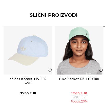
SLIČNI PROIZVODI
adidas Kačket TWEED
Nike Kačket Dri-FIT Club
CAP
35,00
EUR
17,60
EUR
22,00
EUR
Popust
20
%