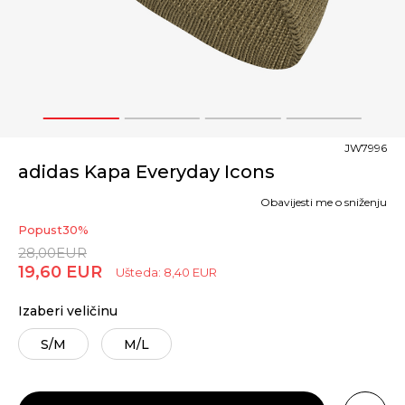
1
2
3
4
JW7996
adidas Kapa Everyday Icons
Obavijesti me o sniženju
Popust
30
%
28,00
EUR
19,60
EUR
Ušteda:
8,40
EUR
Izaberi veličinu
S/M
M/L