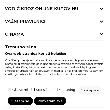
Provjeri status porudžbine
VODIČ KROZ ONLINE KUPOVINU
Pozovite nas:
+382 20 690 200
Načini isporuke
VAŽNI PRAVILNICI
Radno vrijeme 9-16h
Povrat robe i povrat sredstava
online@buzzsneakers.me
Uslovi korišćenja
Reklamacije
O NAMA
Politika privatnosti
Zamjena artikla
BUZZ Koncept
Pravila Sport&Bonus programa
Trenutno si na
BUZZ Brendovi
Ova web stranica koristi kolačiće
Buzz Crna Gora
PROMIJENI
BUZZ Crew
Kolačiće upotrebljavamo kako bi ova web stranica radila pravilno te kako
BUZZ Shopovi
bismo bili u stanju vršiti dalja unapređenja stranice sa svrhom poboljšavanja
vašeg korisničkog iskustva, kako bismo personalizovali sadržaj i oglase,
Nastojimo da budemo što precizniji u opisu proizvoda, prikazu slika i samih
cijena, ali ne možemo garantovati da su sve informacije kompletne i bez
Postani dio BUZZ tima
omogućili funkcionalnost društvenih medija i analizirali promet. Nastavkom
grešaka. Svi artikli prikazani na sajtu su dio naše ponude i ne podrazumijeva da
korištenja naših internet stranica prihvatate upotrebu kolačića.
su dostupni u svakom trenutku. Raspoloživost robe možete provjeriti pozivom
Click&Collect
na broj +382 20 690 200.
©2026
www.buzzsneakers.me
, Izrada
NB SOFT
. Sva prava
Obavezni
Statistika
Marketing
Saznaj više
zadržana.
Slažem se
Prihvatam sve