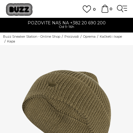
0
0
POZOVITE NAS NA +382 20 690 200
Od 9-16h
Buzz Sneaker Station - Online Shop
Proizvodi
Oprema
Kačketi i kape
Kapa