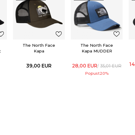
The North Face
The North Face
t
Kapa
Kapa MUDDER
EMBROIDERED
TRUCKER
MUDDER TRUCKER
14
39,00
EUR
28,00
EUR
35,01
EUR
Popust
20
%