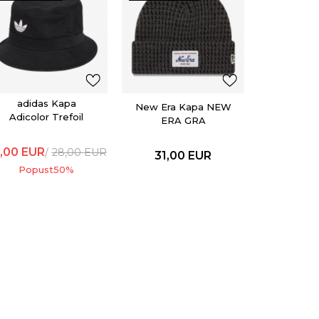
New Era
ERA
31,0
adidas Kapa
New Era Kapa NEW
Adicolor Trefoil
ERA GRA
,00
EUR
28,00
EUR
31,00
EUR
Popust
50
%