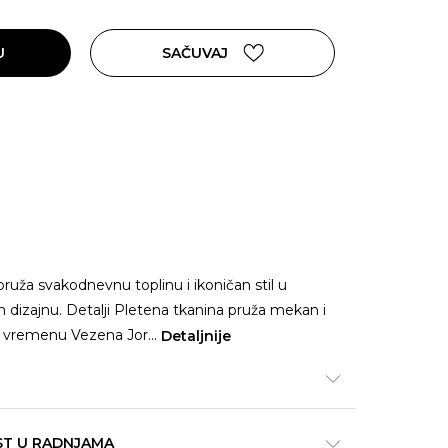
U
SAČUVAJ
ruža svakodnevnu toplinu i ikoničan stil u
dizajnu. Detalji Pletena tkanina pruža mekan i
m vremenu Vezena Jor
...
Detaljnije
ST U RADNJAMA