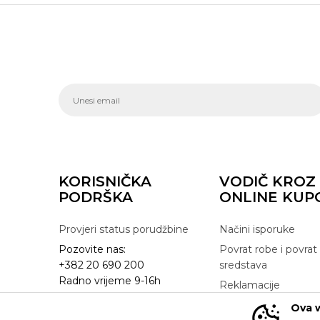
KORISNIČKA
VODIČ KROZ
PODRŠKA
ONLINE KUP
Provjeri status porudžbine
Načini isporuke
Pozovite nas:
Povrat robe i povrat
+382 20 690 200
sredstava
Radno vrijeme 9-16h
Reklamacije
online@buzzsneakers.me
Zamjena artikla
Ova w