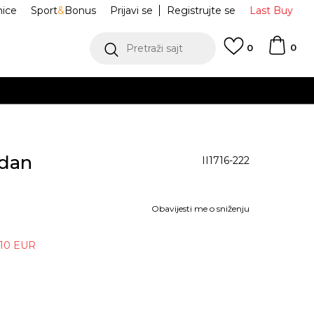
nice
Sport
&
Bonus
Prijavi se
Registrujte se
Last Buy
0
Pretraži sajt
0
rdan
II1716-222
Obavijesti me o sniženju
,10
EUR