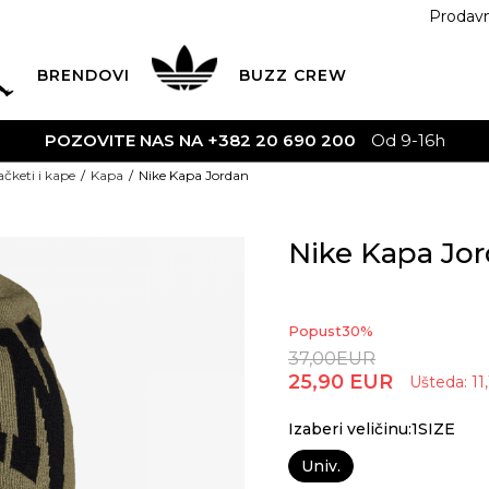
Prodav
BRENDOVI
BUZZ
CREW
POZOVITE NAS NA +382 20 690 200
Od 9-16h
ačketi i kape
Kapa
Nike Kapa Jordan
Nike Kapa Jo
Popust
30
%
37,00
EUR
25,90
EUR
Ušteda:
11
Izaberi veličinu:1SIZE
Univ.