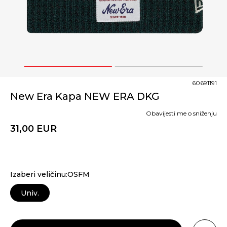
1
2
60691191
New Era Kapa NEW ERA DKG
Obavijesti me o sniženju
31,00
EUR
Izaberi veličinu:OSFM
Univ.