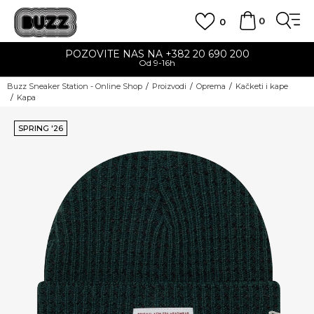
0
0
POZOVITE NAS NA +382 20 690 200
Od 9-16h
Buzz Sneaker Station - Online Shop
Proizvodi
Oprema
Kačketi i kape
Kapa
SPRING '26