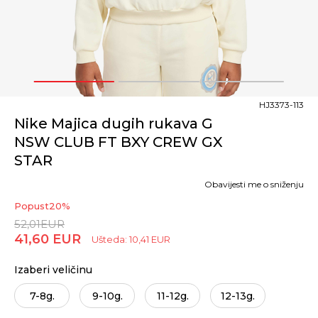
1
2
3
HJ3373-113
Nike Majica dugih rukava G
NSW CLUB FT BXY CREW GX
STAR
Obavijesti me o sniženju
Popust
20
%
52,01
EUR
41,60
EUR
Ušteda:
10,41
EUR
Izaberi veličinu
7-8g.
9-10g.
11-12g.
12-13g.