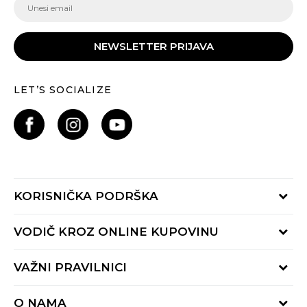
NEWSLETTER PRIJAVA
LET’S SOCIALIZE
KORISNIČKA PODRŠKA
Provjeri status porudžbine
VODIČ KROZ ONLINE KUPOVINU
Pozovite nas:
+382 20 690 200
Načini isporuke
VAŽNI PRAVILNICI
Radno vrijeme 9-16h
Povrat robe i povrat sredstava
online@buzzsneakers.me
Uslovi korišćenja
Reklamacije
O NAMA