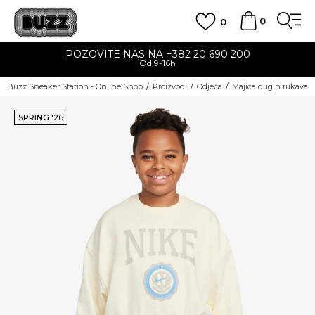
0
0
POZOVITE NAS NA +382 20 690 200
Od 9-16h
Buzz Sneaker Station - Online Shop
Proizvodi
Odjeća
Majica dugih rukava
SPRING '26