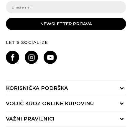
NEWSLETTER PRIJAVA
LET’S SOCIALIZE
KORISNIČKA PODRŠKA
Provjeri status porudžbine
VODIČ KROZ ONLINE KUPOVINU
Pozovite nas:
+382 20 690 200
Načini isporuke
VAŽNI PRAVILNICI
Radno vrijeme 9-16h
Povrat robe i povrat sredstava
online@buzzsneakers.me
Uslovi korišćenja
Reklamacije