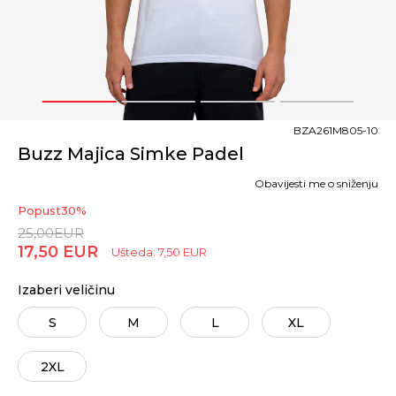
1
2
3
4
BZA261M805-10
Buzz Majica Simke Padel
Obavijesti me o sniženju
Popust
30
%
25,00
EUR
17,50
EUR
Ušteda:
7,50
EUR
Izaberi veličinu
S
M
L
XL
2XL