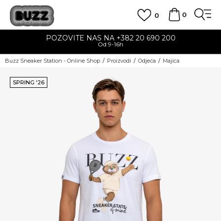
0
0
POZOVITE NAS NA +382 20 690 200
Od 9-16h
Buzz Sneaker Station - Online Shop
Proizvodi
Odjeća
Majica
SPRING '26