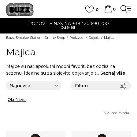
0
0
POZOVITE NAS NA +382 20 690 200
Od 9-16h
Buzz Sneaker Station - Online Shop
Proizvodi
Odjeća
Majica
Majica
Majice su naš apsolutni modni favorit, bez obzira na
sezonu! Idealne su za slojevito odijevanje t
...
Saznaj više
Filteri
Obriši sve
609
proizvoda