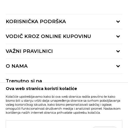
KORISNIČKA PODRŠKA
Provjeri status porudžbine
VODIČ KROZ ONLINE KUPOVINU
Pozovite nas:
+382 20 690 200
Načini isporuke
VAŽNI PRAVILNICI
Radno vrijeme 9-16h
Povrat robe i povrat sredstava
online@buzzsneakers.me
Uslovi korišćenja
Reklamacije
O NAMA
Politika privatnosti
Zamjena artikla
BUZZ Koncept
Pravila Sport&Bonus programa
Trenutno si na
BUZZ Brendovi
Ova web stranica koristi kolačiće
Buzz Crna Gora
PROMIJENI
BUZZ Crew
Kolačiće upotrebljavamo kako bi ova web stranica radila pravilno te kako
BUZZ Shopovi
bismo bili u stanju vršiti dalja unapređenja stranice sa svrhom poboljšavanja
vašeg korisničkog iskustva, kako bismo personalizovali sadržaj i oglase,
Nastojimo da budemo što precizniji u opisu proizvoda, prikazu slika i samih
cijena, ali ne možemo garantovati da su sve informacije kompletne i bez
Postani dio BUZZ tima
omogućili funkcionalnost društvenih medija i analizirali promet. Nastavkom
grešaka. Svi artikli prikazani na sajtu su dio naše ponude i ne podrazumijeva da
korištenja naših internet stranica prihvatate upotrebu kolačića.
su dostupni u svakom trenutku. Raspoloživost robe možete provjeriti pozivom
Click&Collect
na broj +382 20 690 200.