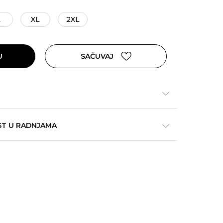
L
XL
2XL
U
SAČUVAJ
ST U RADNJAMA