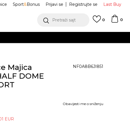
nice
Sport
&
Bonus
Prijavi se
Registrujte se
Last Buy
0
Pretraži sajt
0
e Majica
NF0A8B6JI851
HALF DOME
ORT
Obavijesti me o sniženju
01
EUR