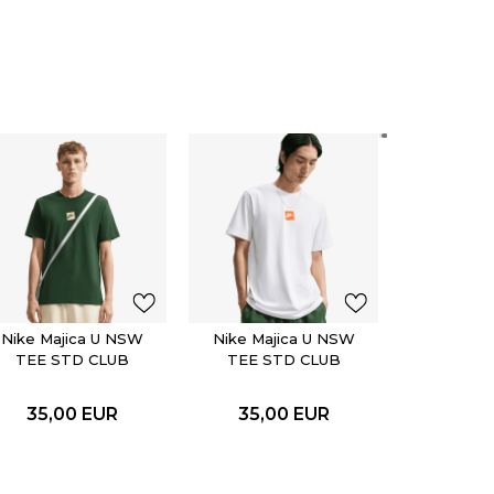
Nike Maj
TEE S
FTR
35,0
Nike Majica U NSW
Nike Majica U NSW
TEE STD CLUB
TEE STD CLUB
FTRA BOX
FTRA BOX
35,00
EUR
35,00
EUR