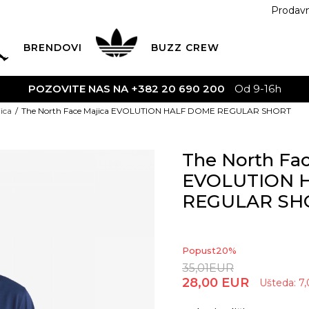
Prodav
BRENDOVI
BUZZ
CREW
POZOVITE NAS NA +382 20 690 200
Od 9-16h
ica
The North Face Majica EVOLUTION HALF DOME REGULAR SHORT
The North Fac
EVOLUTION 
REGULAR SH
Popust
20
%
35,01
EUR
28,00
EUR
Ušteda:
7,