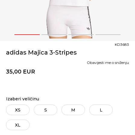
1
2
3
4
KD3683
adidas Majica 3-Stripes
Obavijesti me o sniženju
35,00
EUR
Izaberi veličinu
XS
S
M
L
XL