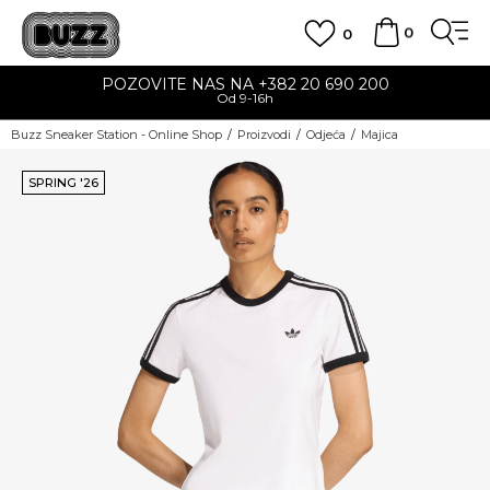
0
0
POZOVITE NAS NA +382 20 690 200
Od 9-16h
Buzz Sneaker Station - Online Shop
Proizvodi
Odjeća
Majica
SPRING '26