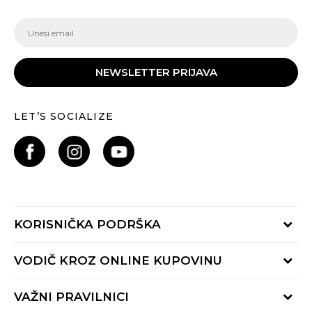
NEWSLETTER PRIJAVA
LET’S SOCIALIZE
KORISNIČKA PODRŠKA
Provjeri status porudžbine
VODIČ KROZ ONLINE KUPOVINU
Pozovite nas:
+382 20 690 200
Načini isporuke
VAŽNI PRAVILNICI
Radno vrijeme 9-16h
Povrat robe i povrat sredstava