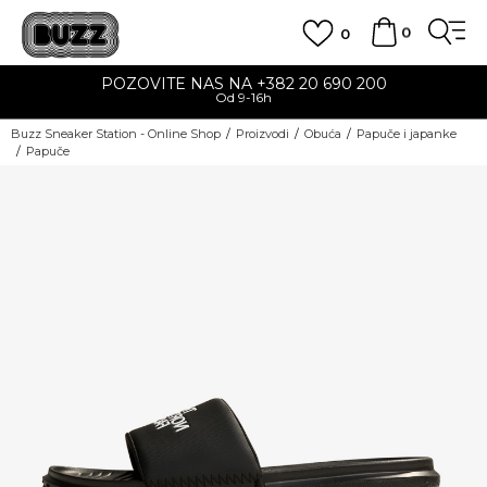
0
0
POZOVITE NAS NA +382 20 690 200
Od 9-16h
Buzz Sneaker Station - Online Shop
Proizvodi
Obuća
Papuče i japanke
Papuče