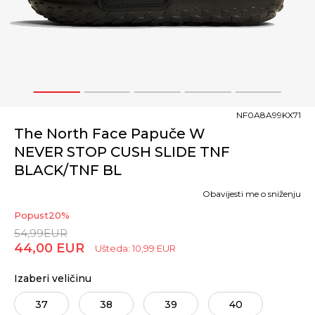
1
2
3
4
5
NF0A8A99KX71
The North Face Papuče W
NEVER STOP CUSH SLIDE TNF
BLACK/TNF BL
Obavijesti me o sniženju
Popust
20
%
54,99
EUR
44,00
EUR
Ušteda:
10,99
EUR
Izaberi veličinu
37
38
39
40