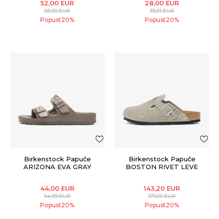
52,00
EUR
28,00
EUR
65,00
EUR
35,01
EUR
Popust
20
%
Popust
20
%
Birkenstock Papuče
Birkenstock Papuče
ARIZONA EVA GRAY
BOSTON RIVET LEVE
TAUPE
TAUPE
44,00
EUR
143,20
EUR
54,99
EUR
179,00
EUR
Popust
20
%
Popust
20
%