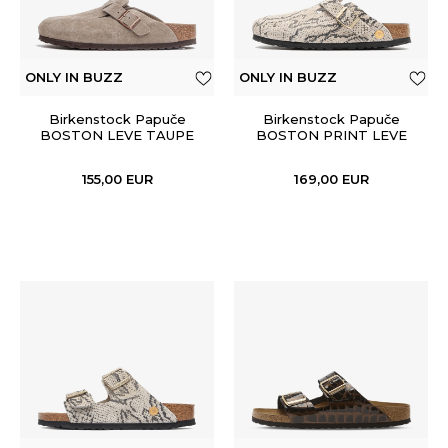
ONLY IN BUZZ
ONLY IN BUZZ
Birkenstock Papuče
Birkenstock Papuče
BOSTON LEVE TAUPE
BOSTON PRINT LEVE
SNAKE OYSTER
155,00
EUR
169,00
EUR