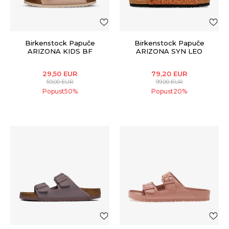
Birkenstock Papuče
Birkenstock Papuče
ARIZONA KIDS BF
ARIZONA SYN LEO
ELECTRIC METALLIC
PECAN
COPPER
29,50
EUR
79,20
EUR
59,00
EUR
99,00
EUR
Popust
50
%
Popust
20
%