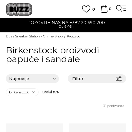
0
0
POZOVITE NAS NA +382 20 690 200
Od 9-16h
Buzz Sneaker Station - Online Shop
Proizvodi
Birkenstock proizvodi –
papuče i sandale
Filteri
birkenstock
Obriši sve
31
proizvoda