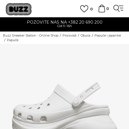
0
0
POZOVITE NAS NA +382 20 690 200
Od 9-16h
Buzz Sneaker Station - Online Shop
Proizvodi
Obuća
Papuče i japanke
Papuče