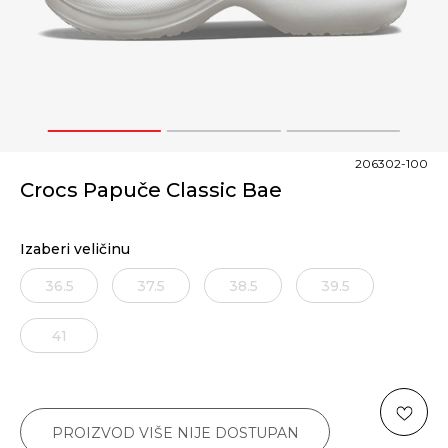
1
2
3
206302-100
Crocs Papuče Classic Bae
Izaberi veličinu
36.5
37.5
38.5
39.5
41
PROIZVOD VIŠE NIJE DOSTUPAN