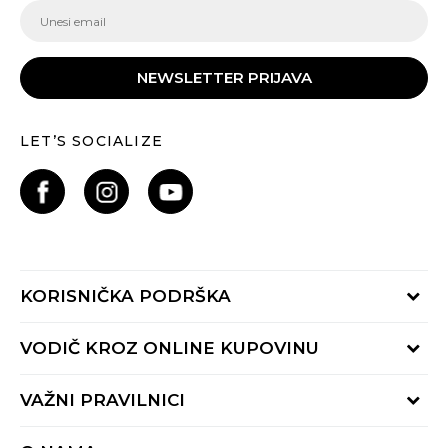
NEWSLETTER PRIJAVA
LET’S SOCIALIZE
KORISNIČKA PODRŠKA
Provjeri status porudžbine
VODIČ KROZ ONLINE KUPOVINU
Pozovite nas:
+382 20 690 200
Načini isporuke
VAŽNI PRAVILNICI
Radno vrijeme 9-16h
Povrat robe i povrat sredstava
online@buzzsneakers.me
Uslovi korišćenja
Reklamacije