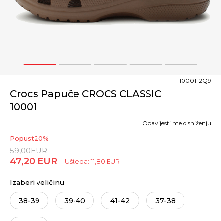
1
2
3
4
5
10001-2Q9
Crocs Papuče CROCS CLASSIC
10001
Obavijesti me o sniženju
Popust
20
%
59,00
EUR
47,20
EUR
Ušteda:
11,80
EUR
Izaberi veličinu
38-39
39-40
41-42
37-38