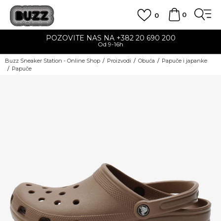
0
0
POZOVITE NAS NA +382 20 690 200
Od 9-16h
Buzz Sneaker Station - Online Shop
Proizvodi
Obuća
Papuče i japanke
Papuče