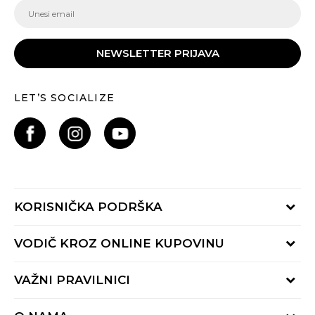
NEWSLETTER PRIJAVA
LET’S SOCIALIZE
KORISNIČKA PODRŠKA
Provjeri status porudžbine
VODIČ KROZ ONLINE KUPOVINU
Pozovite nas:
+382 20 690 200
Načini isporuke
VAŽNI PRAVILNICI
Radno vrijeme 9-16h
Povrat robe i povrat sredstava
online@buzzsneakers.me
Uslovi korišćenja
Reklamacije