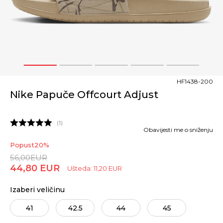
1
2
3
4
5
HF1438-200
Nike Papuče Offcourt Adjust
1
Obavijesti me o sniženju
Popust
20
%
56,00
EUR
44,80
EUR
Ušteda:
11,20
EUR
Izaberi veličinu
41
42.5
44
45