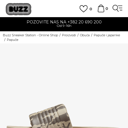
0
0
POZOVITE NAS NA +382 20 690 200
Od 9-16h
Buzz Sneaker Station - Online Shop
Proizvodi
Obuća
Papuče i japanke
Papuče