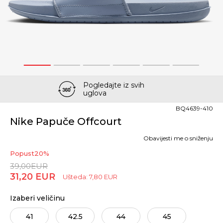
1
2
3
4
5
6
Pogledajte iz svih
uglova
BQ4639-410
Nike Papuče Offcourt
Obavijesti me o sniženju
Popust
20
%
39,00
EUR
31,20
EUR
Ušteda:
7,80
EUR
Izaberi veličinu
41
42.5
44
45