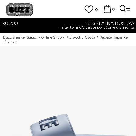
0
0
BESPLATNA DOSTAVA
na teritoriji CG za sve poružbine u vrijednosti preko 30 EUR
Buzz Sneaker Station - Online Shop
Proizvodi
Obuća
Papuče i japanke
Papuče