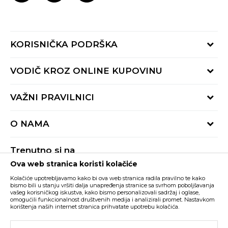
KORISNIČKA PODRŠKA
Provjeri status porudžbine
VODIČ KROZ ONLINE KUPOVINU
Pozovite nas:
+382 20 690 200
Načini isporuke
VAŽNI PRAVILNICI
Radno vrijeme 9-16h
Povrat robe i povrat sredstava
online@buzzsneakers.me
Uslovi korišćenja
Reklamacije
O NAMA
Politika privatnosti
Zamjena artikla
BUZZ Koncept
Pravila Sport&Bonus programa
Trenutno si na
BUZZ Brendovi
Ova web stranica koristi kolačiće
Buzz Crna Gora
PROMIJENI
BUZZ Crew
Kolačiće upotrebljavamo kako bi ova web stranica radila pravilno te kako
BUZZ Shopovi
bismo bili u stanju vršiti dalja unapređenja stranice sa svrhom poboljšavanja
vašeg korisničkog iskustva, kako bismo personalizovali sadržaj i oglase,
Nastojimo da budemo što precizniji u opisu proizvoda, prikazu slika i samih
cijena, ali ne možemo garantovati da su sve informacije kompletne i bez
Postani dio BUZZ tima
omogućili funkcionalnost društvenih medija i analizirali promet. Nastavkom
grešaka. Svi artikli prikazani na sajtu su dio naše ponude i ne podrazumijeva da
korištenja naših internet stranica prihvatate upotrebu kolačića.
su dostupni u svakom trenutku. Raspoloživost robe možete provjeriti pozivom
Click&Collect
na broj +382 20 690 200.