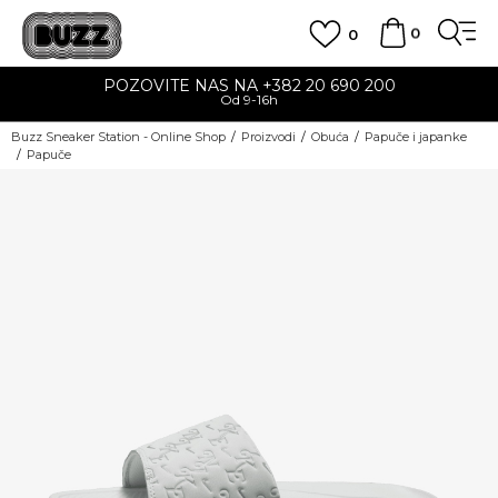
0
0
POZOVITE NAS NA +382 20 690 200
Od 9-16h
Buzz Sneaker Station - Online Shop
Proizvodi
Obuća
Papuče i japanke
Papuče