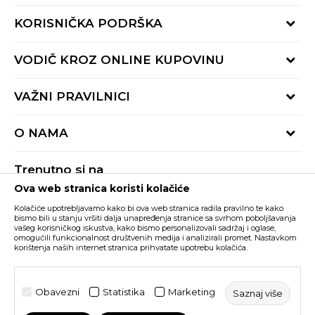
KORISNIČKA PODRŠKA
Provjeri status porudžbine
VODIČ KROZ ONLINE KUPOVINU
Pozovite nas:
+382 20 690 200
Načini isporuke
VAŽNI PRAVILNICI
Radno vrijeme 9-16h
Povrat robe i povrat sredstava
online@buzzsneakers.me
Uslovi korišćenja
Reklamacije
O NAMA
Politika privatnosti
Zamjena artikla
BUZZ Koncept
Pravila Sport&Bonus programa
Trenutno si na
BUZZ Brendovi
Ova web stranica koristi kolačiće
Buzz Crna Gora
PROMIJENI
BUZZ Crew
Kolačiće upotrebljavamo kako bi ova web stranica radila pravilno te kako
BUZZ Shopovi
bismo bili u stanju vršiti dalja unapređenja stranice sa svrhom poboljšavanja
vašeg korisničkog iskustva, kako bismo personalizovali sadržaj i oglase,
Nastojimo da budemo što precizniji u opisu proizvoda, prikazu slika i samih
cijena, ali ne možemo garantovati da su sve informacije kompletne i bez
Postani dio BUZZ tima
omogućili funkcionalnost društvenih medija i analizirali promet. Nastavkom
grešaka. Svi artikli prikazani na sajtu su dio naše ponude i ne podrazumijeva da
korištenja naših internet stranica prihvatate upotrebu kolačića.
su dostupni u svakom trenutku. Raspoloživost robe možete provjeriti pozivom
Click&Collect
na broj +382 20 690 200.
©2026
www.buzzsneakers.me
, Izrada
NB SOFT
. Sva prava
Obavezni
Statistika
Marketing
Saznaj više
zadržana.