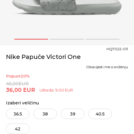
1
2
3
HQ7022-011
Nike Papuče Victori One
Obavijesti me o sniženju
Popust
20
%
45,00
EUR
36,00
EUR
Ušteda:
9,00
EUR
Izaberi veličinu
36.5
38
39
40.5
42