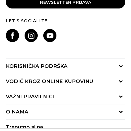
NEWSLETTER PRIJAVA
LET’S SOCIALIZE
KORISNIČKA PODRŠKA
Provjeri status porudžbine
VODIČ KROZ ONLINE KUPOVINU
Pozovite nas:
+382 20 690 200
Načini isporuke
VAŽNI PRAVILNICI
Radno vrijeme 9-16h
Povrat robe i povrat sredstava
online@buzzsneakers.me
Uslovi korišćenja
Reklamacije
O NAMA
Politika privatnosti
Zamjena artikla
BUZZ Koncept
Pravila Sport&Bonus programa
Trenutno si na