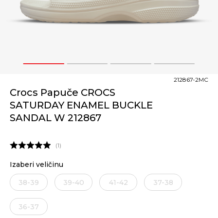
1
2
3
4
212867-2MC
Crocs Papuče CROCS
SATURDAY ENAMEL BUCKLE
SANDAL W 212867
1
Izaberi veličinu
38-39
39-40
41-42
37-38
36-37