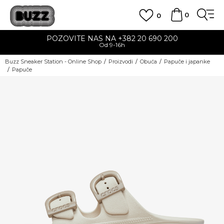
0
0
POZOVITE NAS NA +382 20 690 200
Od 9-16h
Buzz Sneaker Station - Online Shop
Proizvodi
Obuća
Papuče i japanke
Papuče