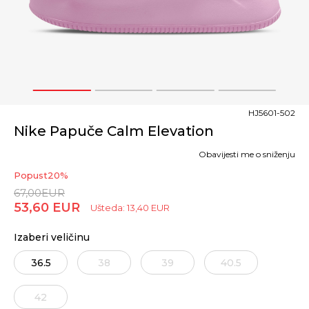
1
2
3
4
HJ5601-502
Nike Papuče Calm Elevation
Obavijesti me o sniženju
Popust
20
%
67,00
EUR
53,60
EUR
Ušteda:
13,40
EUR
Izaberi veličinu
36.5
38
39
40.5
42