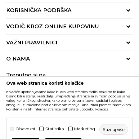
KORISNIČKA PODRŠKA
Provjeri status porudžbine
VODIČ KROZ ONLINE KUPOVINU
Pozovite nas:
+382 20 690 200
Načini isporuke
VAŽNI PRAVILNICI
Radno vrijeme 9-16h
Povrat robe i povrat sredstava
online@buzzsneakers.me
Uslovi korišćenja
Reklamacije
O NAMA
Politika privatnosti
Zamjena artikla
BUZZ Koncept
Pravila Sport&Bonus programa
Trenutno si na
BUZZ Brendovi
Ova web stranica koristi kolačiće
Buzz Crna Gora
PROMIJENI
BUZZ Crew
Kolačiće upotrebljavamo kako bi ova web stranica radila pravilno te kako
BUZZ Shopovi
bismo bili u stanju vršiti dalja unapređenja stranice sa svrhom poboljšavanja
vašeg korisničkog iskustva, kako bismo personalizovali sadržaj i oglase,
Nastojimo da budemo što precizniji u opisu proizvoda, prikazu slika i samih
cijena, ali ne možemo garantovati da su sve informacije kompletne i bez
Postani dio BUZZ tima
omogućili funkcionalnost društvenih medija i analizirali promet. Nastavkom
grešaka. Svi artikli prikazani na sajtu su dio naše ponude i ne podrazumijeva da
korištenja naših internet stranica prihvatate upotrebu kolačića.
su dostupni u svakom trenutku. Raspoloživost robe možete provjeriti pozivom
Click&Collect
na broj +382 20 690 200.
©2026
www.buzzsneakers.me
, Izrada
NB SOFT
. Sva prava
Obavezni
Statistika
Marketing
Saznaj više
zadržana.