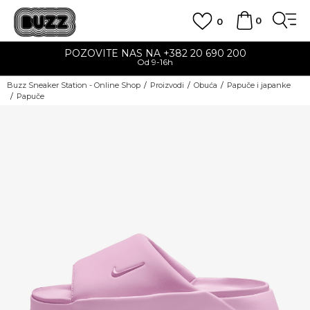
0
0
POZOVITE NAS NA +382 20 690 200
Od 9-16h
Buzz Sneaker Station - Online Shop
Proizvodi
Obuća
Papuče i japanke
Papuče