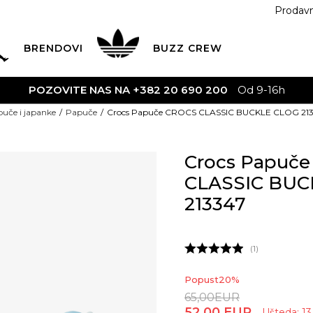
Prodav
BRENDOVI
BUZZ
CREW
POZOVITE NAS NA +382 20 690 200
Od 9-16h
uče i japanke
Papuče
Crocs Papuče CROCS CLASSIC BUCKLE CLOG 21
Crocs Papuč
CLASSIC BUC
213347
1
Popust
20
%
65,00
EUR
52,00
EUR
Ušteda:
13