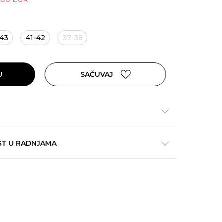
-43
41-42
37-38
U
SAČUVAJ
ST U RADNJAMA