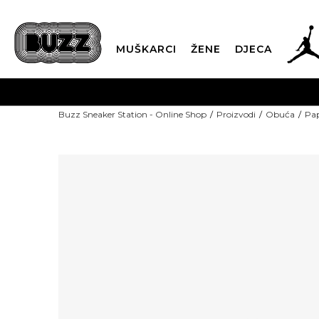
MUŠKARCI
ŽENE
DJECA
Buzz Sneaker Station - Online Shop
Proizvodi
Obuća
Pap