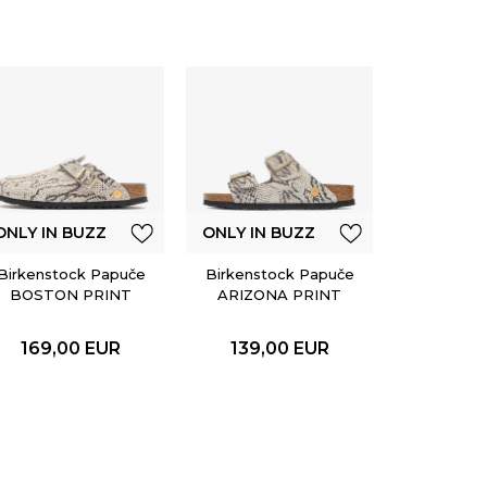
ONLY IN 
Birkenst
ARIZO
EMBOSS
ONLY IN BUZZ
ONLY IN BUZZ
BL
149,
Birkenstock Papuče
Birkenstock Papuče
BOSTON PRINT
ARIZONA PRINT
LEVE SNAKE
LEVE SNAKE
OYSTER
OYSTER
169,00
EUR
139,00
EUR