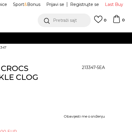
nice
Sport
&
Bonus
Prijavi se
Registrujte se
Last Buy
0
Pretraži sajt
0
3347
e CROCS
213347-5EA
KLE CLOG
Obavijesti me o sniženju
,00
EUR