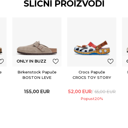
SLIČNI PROIZVODI
ONLY IN BUZZ
e
Birkenstock Papuče
Crocs Papuče
BOSTON LEVE
CROCS TOY STORY
TAUPE
WOODY CLASSIC
CLOG KIDS 209461
155,00
EUR
52,00
EUR
65,00
EUR
Popust
20
%