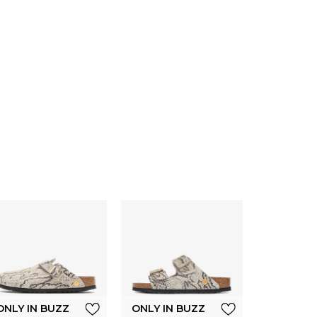
ONLY IN 
Birkenst
ARIZO
EMBOSS
ONLY IN BUZZ
ONLY IN BUZZ
BL