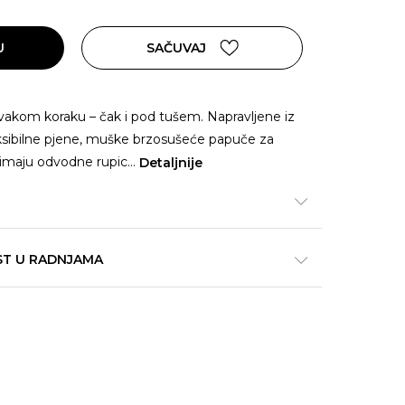
U
SAČUVAJ
svakom koraku – čak i pod tušem. Napravljene iz
fleksibilne pjene, muške brzosušeće papuče za
 imaju odvodne rupic
...
Detaljnije
ST U RADNJAMA