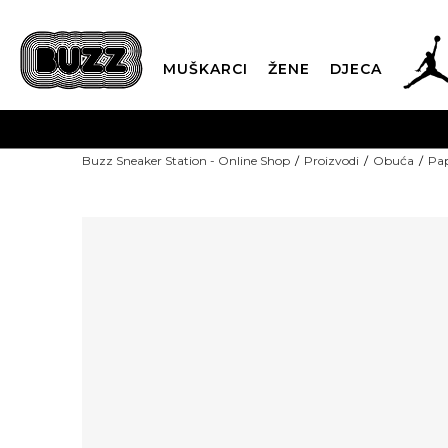
MUŠKARCI
ŽENE
DJECA
POZOVITE 
Buzz Sneaker Station - Online Shop
Proizvodi
Obuća
Pap