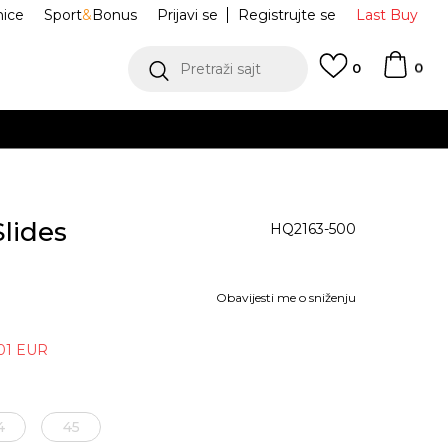
nice
Sport
&
Bonus
Prijavi se
Registrujte se
Last Buy
0
Pretraži sajt
0
lides
HQ2163-500
Obavijesti me o sniženju
01
EUR
4
45