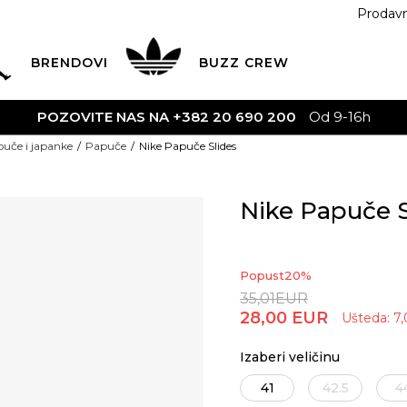
Prodav
BRENDOVI
BUZZ
CREW
NAS NA +382 20 690 200
Od 9-16h
uče i japanke
Papuče
Nike Papuče Slides
Nike Papuče S
Popust
20
%
35,01
EUR
28,00
EUR
Ušteda:
7,
Izaberi veličinu
41
42.5
4