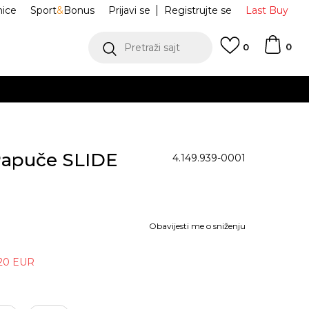
nice
Sport
&
Bonus
Prijavi se
Registrujte se
Last Buy
0
Pretraži sajt
0
BESPLATN
apuče SLIDE
4.149.939-0001
Obavijesti me o sniženju
20
EUR