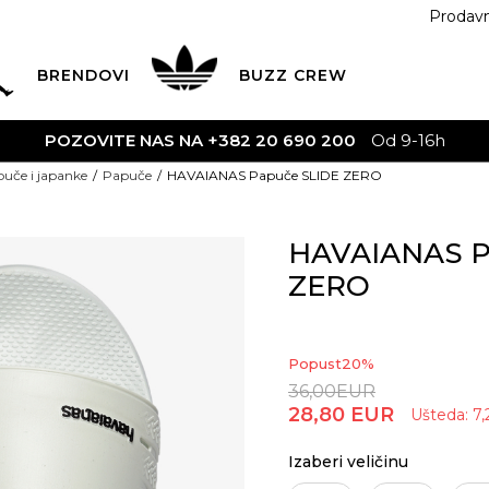
Prodav
BRENDOVI
BUZZ
CREW
-16h
uče i japanke
Papuče
HAVAIANAS Papuče SLIDE ZERO
HAVAIANAS P
ZERO
Popust
20
%
36,00
EUR
28,80
EUR
Ušteda:
7,
Izaberi veličinu