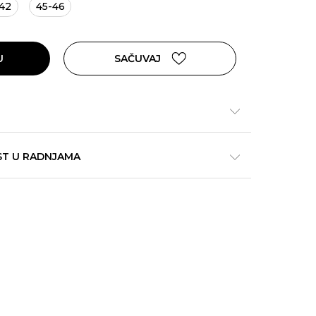
42
45-46
U
SAČUVAJ
ST U RADNJAMA