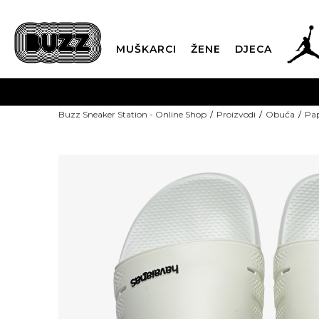
MUŠKARCI
ŽENE
DJECA
POZOVITE NAS NA +382 20 690 200
Od 9
Buzz Sneaker Station - Online Shop
Proizvodi
Obuća
Pap