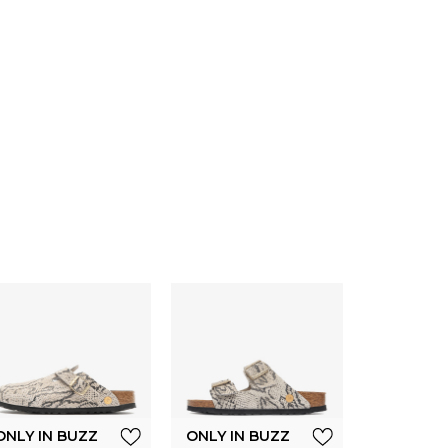
ONLY IN 
Birkenst
ARIZO
EMBOSS
ONLY IN BUZZ
ONLY IN BUZZ
BL