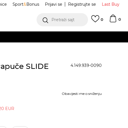
nice
Sport
&
Bonus
Prijavi se
Registrujte se
Last Buy
0
Pretraži sajt
0
apuče SLIDE
4.149.939-0090
Obavijesti me o sniženju
20
EUR