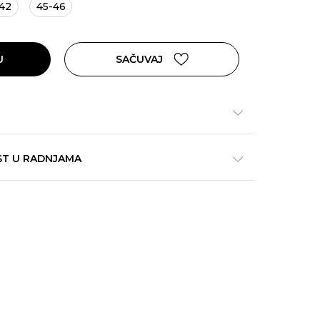
42
45-46
U
SAČUVAJ
ST U RADNJAMA