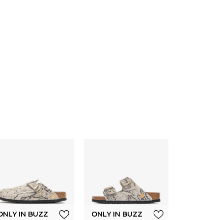
ONLY IN 
Birkenst
ARIZO
EMBOSS
ONLY IN BUZZ
ONLY IN BUZZ
BL