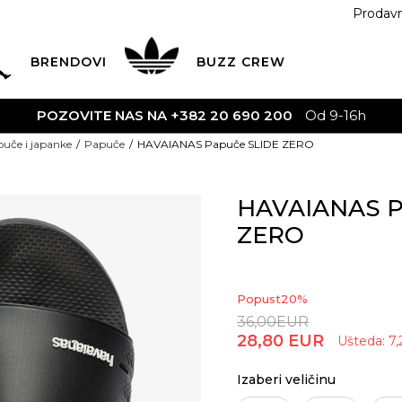
Prodav
BRENDOVI
BUZZ
CREW
POZOVITE NAS NA +382 20 690 200
Od 9-16h
uče i japanke
Papuče
HAVAIANAS Papuče SLIDE ZERO
HAVAIANAS P
ZERO
Popust
20
%
36,00
EUR
28,80
EUR
Ušteda:
7,
Izaberi veličinu