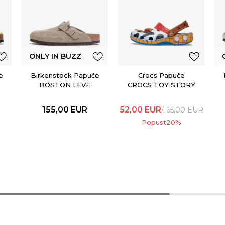
ONLY IN BUZZ
e
Birkenstock Papuče
Crocs Papuče
BOSTON LEVE
CROCS TOY STORY
TAUPE
WOODY CLASSIC
CLOG KIDS 209461
155,00
EUR
52,00
EUR
65,00
EUR
Popust
20
%