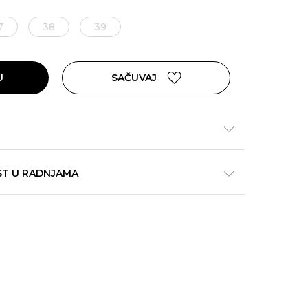
7
38
39
U
SAČUVAJ
ST U RADNJAMA