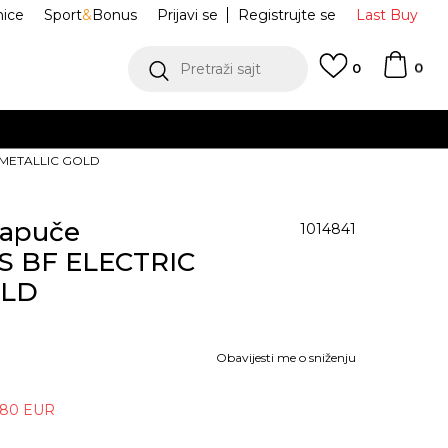
nice
Sport
&
Bonus
Prijavi se
Registrujte se
Last Buy
0
Pretraži sajt
0
C METALLIC GOLD
Papuče
1014841
S BF ELECTRIC
OLD
Obavijesti me o sniženju
,80
EUR