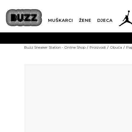
MUŠKARCI
ŽENE
DJECA
Buzz Sneaker Station - Online Shop
Proizvodi
Obuća
Pap