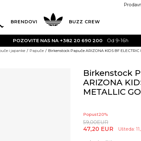
Prodav
BRENDOVI
BUZZ
CREW
POZOVITE NAS NA +382 20 690 200
Od 9-16h
uče i japanke
Papuče
Birkenstock Papuče ARIZONA KIDS BF ELECTRI
Birkenstock 
ARIZONA KID
METALLIC G
Popust
20
%
59,00
EUR
47,20
EUR
Ušteda:
11