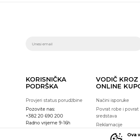
KORISNIČKA
VODIČ KROZ
PODRŠKA
ONLINE KUP
Provjeri status porudžbine
Načini isporuke
Pozovite nas:
Povrat robe i povrat
+382 20 690 200
sredstava
Radno vrijeme 9-16h
Reklamacije
online@buzzsneakers.me
Zamjena artikla
Ova w