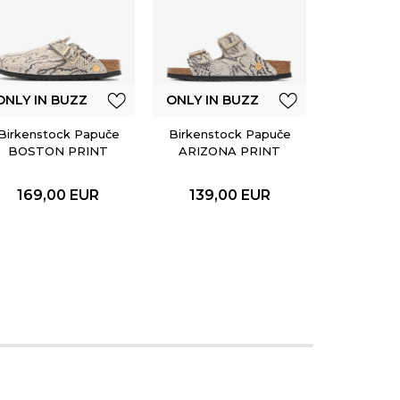
ONLY IN 
Birkenst
ARIZO
EMBOSS
ONLY IN BUZZ
ONLY IN BUZZ
BL
149,
Birkenstock Papuče
Birkenstock Papuče
BOSTON PRINT
ARIZONA PRINT
LEVE SNAKE
LEVE SNAKE
OYSTER
OYSTER
169,00
EUR
139,00
EUR