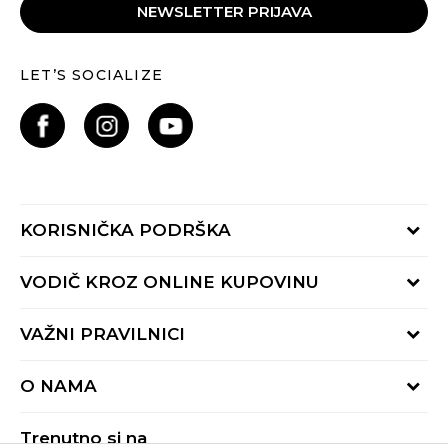
NEWSLETTER PRIJAVA
LET’S SOCIALIZE
KORISNIČKA PODRŠKA
Provjeri status porudžbine
VODIČ KROZ ONLINE KUPOVINU
Pozovite nas:
+382 20 690 200
Načini isporuke
VAŽNI PRAVILNICI
Radno vrijeme 9-16h
Povrat robe i povrat sredstava
online@buzzsneakers.me
Uslovi korišćenja
Reklamacije
O NAMA
Politika privatnosti
Zamjena artikla
BUZZ Koncept
Pravila Sport&Bonus programa
Trenutno si na