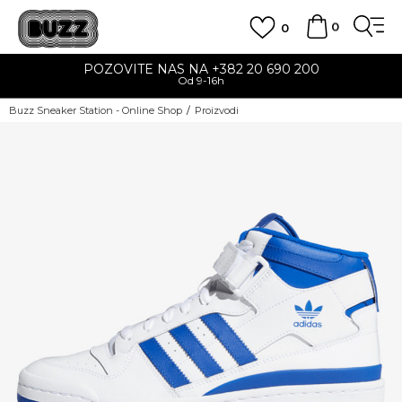
0
0
POZOVITE NAS NA +382 20 690 200
Od 9-16h
Buzz Sneaker Station - Online Shop
Proizvodi