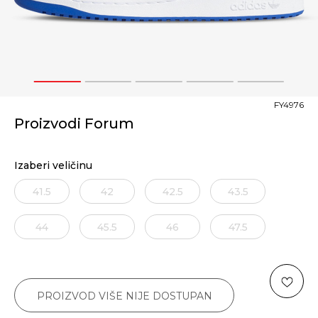
1
2
3
4
5
FY4976
Proizvodi Forum
Izaberi veličinu
41.5
42
42.5
43.5
44
45.5
46
47.5
PROIZVOD VIŠE NIJE DOSTUPAN