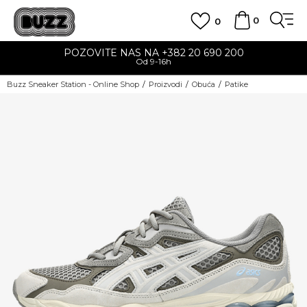
0
0
POZOVITE NAS NA +382 20 690 200
Od 9-16h
Buzz Sneaker Station - Online Shop
Proizvodi
Obuća
Patike