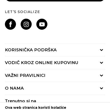
LET’S SOCIALIZE
KORISNIČKA PODRŠKA
Provjeri status porudžbine
VODIČ KROZ ONLINE KUPOVINU
Pozovite nas:
+382 20 690 200
Načini isporuke
VAŽNI PRAVILNICI
Radno vrijeme 9-16h
Povrat robe i povrat sredstava
online@buzzsneakers.me
Uslovi korišćenja
Reklamacije
O NAMA
Politika privatnosti
Zamjena artikla
BUZZ Koncept
Pravila Sport&Bonus programa
Trenutno si na
BUZZ Brendovi
Ova web stranica koristi kolačiće
Buzz Crna Gora
PROMIJENI