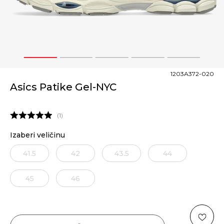
1
2
3
4
5
1203A372-020
Asics Patike Gel-NYC
1
Izaberi veličinu
41.5
42
43.5
44
45
46