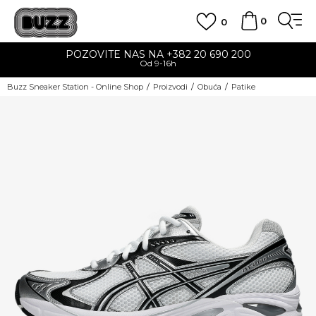
0
0
POZOVITE NAS NA +382 20 690 200
Od 9-16h
Buzz Sneaker Station - Online Shop
Proizvodi
Obuća
Patike