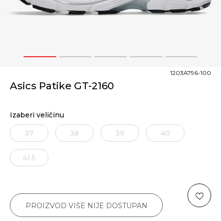
1
2
3
4
5
1203A796-100
Asics Patike GT-2160
Izaberi veličinu
37
38
39
40
41.5
PROIZVOD VIŠE NIJE DOSTUPAN