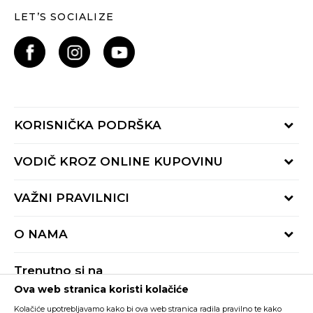
LET’S SOCIALIZE
KORISNIČKA PODRŠKA
Provjeri status porudžbine
VODIČ KROZ ONLINE KUPOVINU
Pozovite nas:
+382 20 690 200
Načini isporuke
VAŽNI PRAVILNICI
Radno vrijeme 9-16h
Povrat robe i povrat sredstava
online@buzzsneakers.me
Uslovi korišćenja
Reklamacije
O NAMA
Politika privatnosti
Zamjena artikla
BUZZ Koncept
Pravila Sport&Bonus programa
Trenutno si na
BUZZ Brendovi
Ova web stranica koristi kolačiće
Buzz Crna Gora
PROMIJENI
BUZZ Crew
Kolačiće upotrebljavamo kako bi ova web stranica radila pravilno te kako