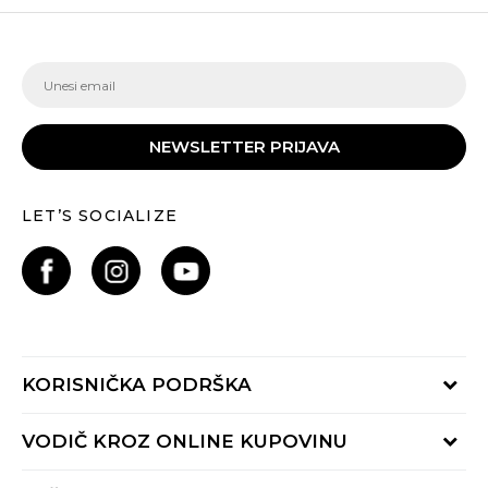
NEWSLETTER PRIJAVA
LET’S SOCIALIZE
KORISNIČKA PODRŠKA
Provjeri status porudžbine
VODIČ KROZ ONLINE KUPOVINU
Pozovite nas:
+382 20 690 200
Načini isporuke