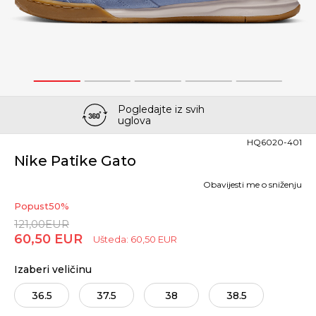
1
2
3
4
5
Pogledajte iz svih
uglova
HQ6020-401
Nike Patike Gato
Obavijesti me o sniženju
Popust
50
%
121,00
EUR
60,50
EUR
Ušteda:
60,50
EUR
Izaberi veličinu
36.5
37.5
38
38.5