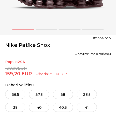
1
2
3
4
IB1087-500
Nike Patike Shox
Obavijesti me o sniženju
Popust
20
%
199,00
EUR
159,20
EUR
Ušteda:
39,80
EUR
Izaberi veličinu
36.5
37.5
38
38.5
39
40
40.5
41