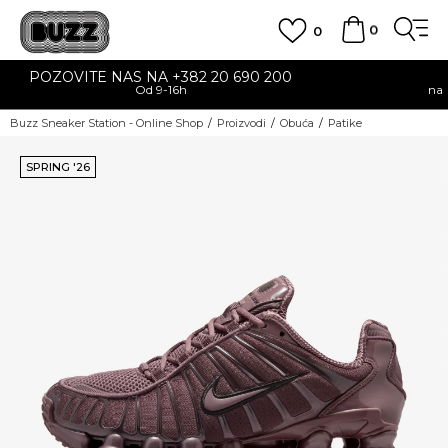
0
0
E NAS NA +382 20 690 200
BE
Od 9-16h
na teritoriji CG za 
Buzz Sneaker Station - Online Shop
Proizvodi
Obuća
Patike
SPRING '26