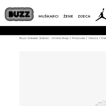
MUŠKARCI
ŽENE
DJECA
POZOVITE
Buzz Sneaker Station - Online Shop
Proizvodi
Obuća
Pat