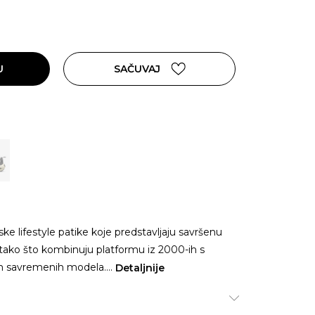
U
SAČUVAJ
ke lifestyle patike koje predstavljaju savršenu
a tako što kombinuju platformu iz 2000-ih s
em savremenih modela.
...
Detaljnije