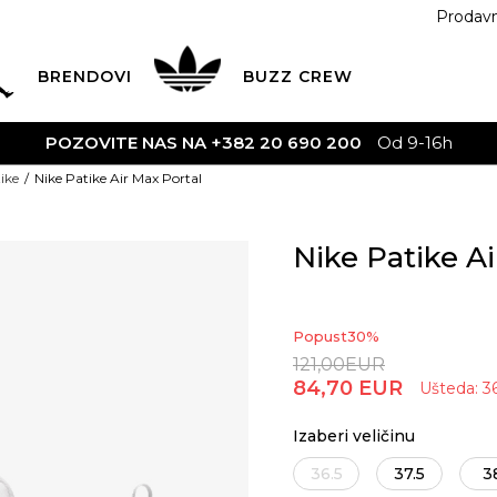
Prodav
BRENDOVI
BUZZ
CREW
 NAS NA +382 20 690 200
Od 9-16h
ike
Nike Patike Air Max Portal
Nike Patike Ai
Popust
30
%
121,00
EUR
84,70
EUR
Ušteda:
3
Izaberi veličinu
36.5
37.5
3