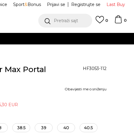
nice
Sport
&
Bonus
Prijavi se
Registrujte se
Last Buy
0
Pretraži sajt
0
r Max Portal
HF3053-112
Obavijesti me o sniženju
6,30
EUR
8
38.5
39
40
40.5