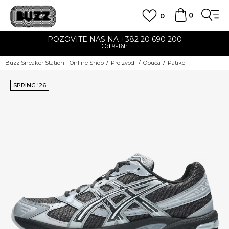
0
0
POZOVITE NAS NA +382 20 690 200
Od 9-16h
Buzz Sneaker Station - Online Shop
Proizvodi
Obuća
Patike
SPRING '26