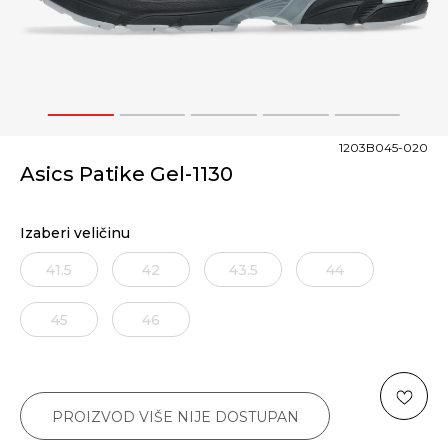
1
2
3
4
5
1203B045-020
Asics Patike Gel-1130
Izaberi veličinu
41.5
42
43.5
44
45
46
PROIZVOD VIŠE NIJE DOSTUPAN