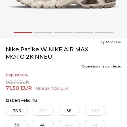
1
2
3
4
5
IQ0272-030
Nike Patike W NIKE AIR MAX
MOTO 2K NNEU
Obavijesti me o sniženju
Popust
50
%
143,00
EUR
71,50
EUR
Ušteda:
71,50
EUR
Izaberi veličinu
36.5
37.5
38
38.5
39
40
40.5
41