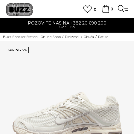
0
0
POZOVITE NAS NA +382 20 690 200
Od 9-16h
Buzz Sneaker Station - Online Shop
Proizvodi
Obuća
Patike
SPRING '26