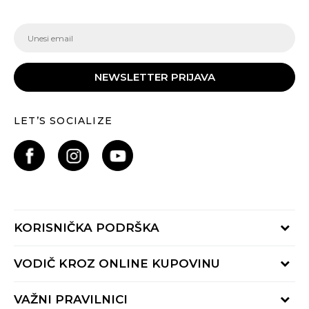
NEWSLETTER PRIJAVA
LET’S SOCIALIZE
KORISNIČKA PODRŠKA
Provjeri status porudžbine
VODIČ KROZ ONLINE KUPOVINU
Pozovite nas:
+382 20 690 200
Načini isporuke
VAŽNI PRAVILNICI
Radno vrijeme 9-16h