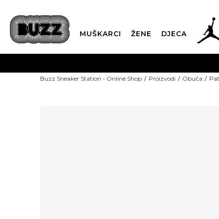
MUŠKARCI
ŽENE
DJECA
POZOVITE NAS NA +382 20 690 2
Buzz Sneaker Station - Online Shop
Proizvodi
Obuća
Pat