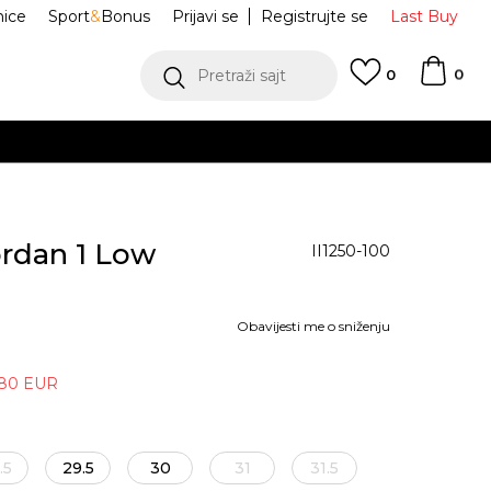
nice
Sport
&
Bonus
Prijavi se
Registrujte se
Last Buy
0
Pretraži sajt
0
B
ordan 1 Low
II1250-100
Obavijesti me o sniženju
,80
EUR
.5
29.5
30
31
31.5