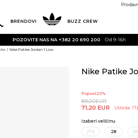
Prodav
BRENDOVI
BUZZ
CREW
00
Od 9-16h
ike
Nike Patike Jordan 1 Low
Nike Patike J
Popust
20
%
89,00
EUR
71,20
EUR
Ušteda:
17
Izaberi veličinu
27.5
28
28