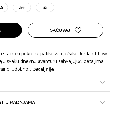
.5
34
35
U
SAČUVAJ
su stalno u pokretu, patike za dječake Jordan 1 Low
aju svaku dnevnu avanturu zahvaljujući detaljima
rajnoj udobno
...
Detaljnije
ST U RADNJAMA