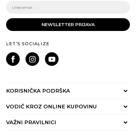
NEWSLETTER PRIJAVA
LET’S SOCIALIZE
KORISNIČKA PODRŠKA
Provjeri status porudžbine
VODIČ KROZ ONLINE KUPOVINU
Pozovite nas:
+382 20 690 200
Načini isporuke
VAŽNI PRAVILNICI
Radno vrijeme 9-16h
Povrat robe i povrat sredstava
online@buzzsneakers.me
Uslovi korišćenja
Reklamacije