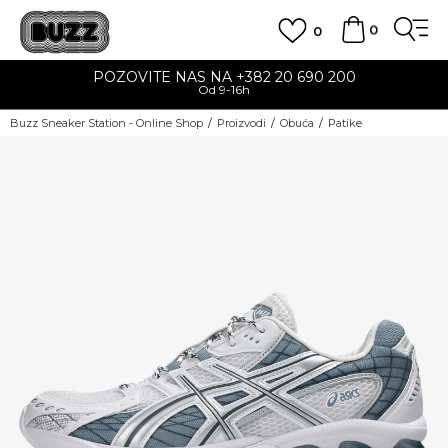
0
0
POZOVITE NAS NA +382 20 690 200
Od 9-16h
Buzz Sneaker Station - Online Shop
Proizvodi
Obuća
Patike