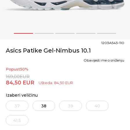
1
2
3
4
5
1203A543-110
Asics Patike Gel-Nimbus 10.1
Obavijesti me o sniženju
Popust
50
%
169,00
EUR
84,50
EUR
Ušteda:
84,50
EUR
Izaberi veličinu
37
38
39
40
41.5