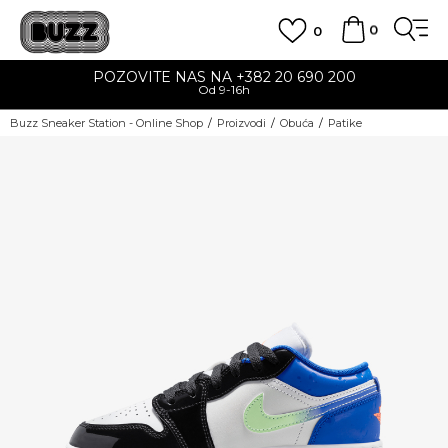
0
0
POZOVITE NAS NA +382 20 690 200
Od 9-16h
Buzz Sneaker Station - Online Shop
Proizvodi
Obuća
Patike