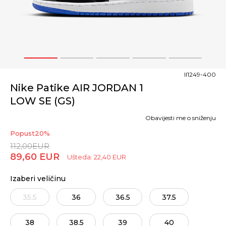
1
2
3
4
5
II1249-400
Nike Patike AIR JORDAN 1
LOW SE (GS)
Obavijesti me o sniženju
Popust
20
%
112,00
EUR
89,60
EUR
Ušteda:
22,40
EUR
Izaberi veličinu
35.5
36
36.5
37.5
38
38.5
39
40