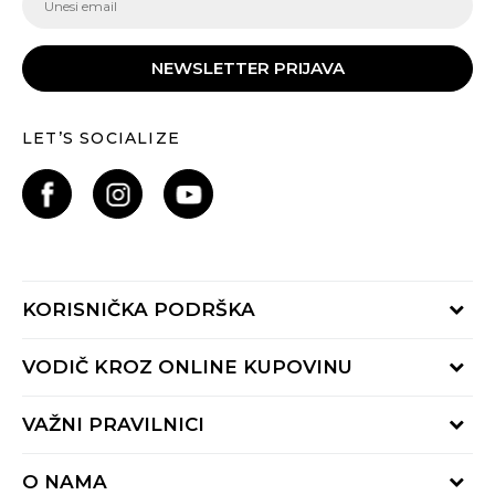
NEWSLETTER PRIJAVA
LET’S SOCIALIZE
KORISNIČKA PODRŠKA
Provjeri status porudžbine
VODIČ KROZ ONLINE KUPOVINU
Pozovite nas:
+382 20 690 200
Načini isporuke
VAŽNI PRAVILNICI
Radno vrijeme 9-16h
Povrat robe i povrat sredstava
online@buzzsneakers.me
Uslovi korišćenja
Reklamacije
O NAMA