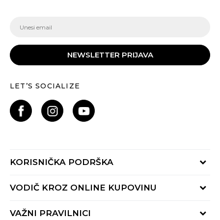
NEWSLETTER PRIJAVA
LET’S SOCIALIZE
KORISNIČKA PODRŠKA
Provjeri status porudžbine
VODIČ KROZ ONLINE KUPOVINU
Pozovite nas:
+382 20 690 200
Načini isporuke
VAŽNI PRAVILNICI
Radno vrijeme 9-16h