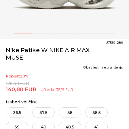
1
2
3
4
5
IU7559-289
Nike Patike W NIKE AIR MAX
MUSE
Obavijesti me o sniženju
Popust
20
%
175,99
EUR
140,80
EUR
Ušteda:
35,19
EUR
Izaberi veličinu
36.5
37.5
38
38.5
39
40
40.5
41