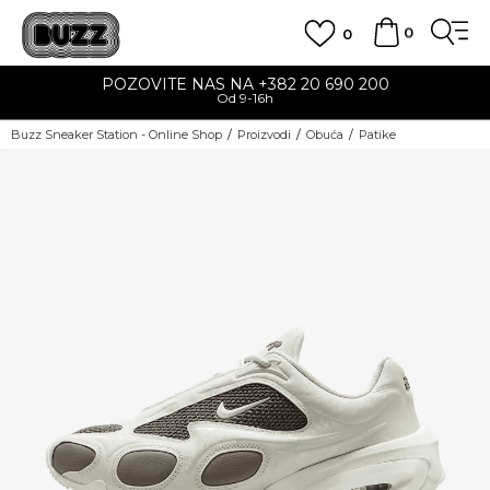
0
0
POZOVITE NAS NA +382 20 690 200
Od 9-16h
Buzz Sneaker Station - Online Shop
Proizvodi
Obuća
Patike