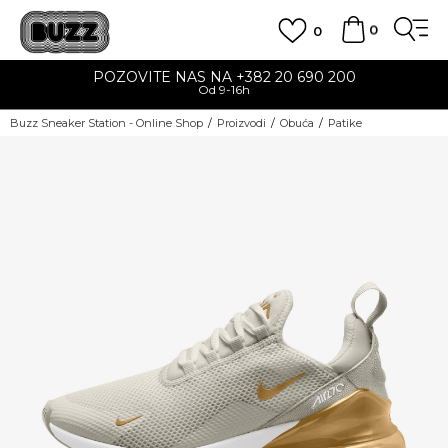
0
0
POZOVITE NAS NA +382 20 690 200
Od 9-16h
Buzz Sneaker Station - Online Shop
Proizvodi
Obuća
Patike