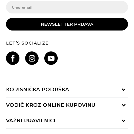
NEWSLETTER PRIJAVA
LET’S SOCIALIZE
KORISNIČKA PODRŠKA
Provjeri status porudžbine
VODIČ KROZ ONLINE KUPOVINU
Pozovite nas:
+382 20 690 200
Načini isporuke
VAŽNI PRAVILNICI
Radno vrijeme 9-16h
Povrat robe i povrat sredstava
online@buzzsneakers.me
Uslovi korišćenja
Reklamacije