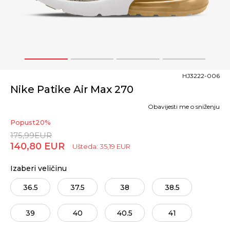
1
2
3
4
HJ3222-006
Nike Patike Air Max 270
Obavijesti me o sniženju
Popust
20
%
175,99
EUR
140,80
EUR
Ušteda:
35,19
EUR
Izaberi veličinu
36.5
37.5
38
38.5
39
40
40.5
41